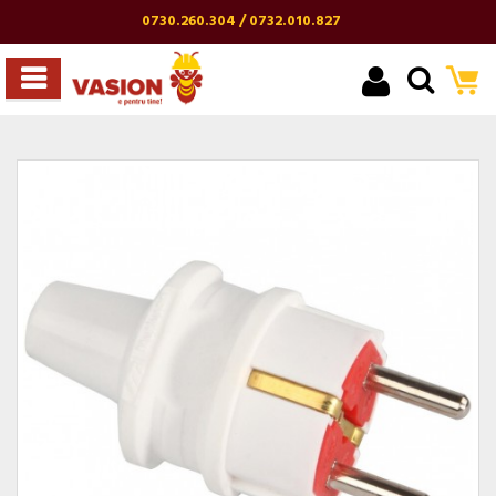
0730.260.304 / 0732.010.827