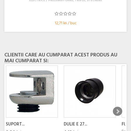
ELECTRICE
PRELUNGITOARE, TRIPLE, STECHERE
12,71 lei / buc
CLIENTII CARE AU CUMPARAT ACEST PRODUS AU
MAI CUMPARAT SI:
SUPORT...
DULIE E 27...
FURT