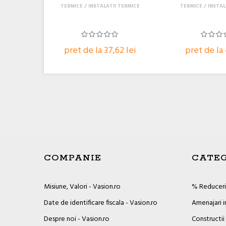
TERMICE
INSTALATII TERMICE
TERMICE
INSTAL
pret de la 37,62 lei
pret de la 
COMPANIE
CATEG
Misiune, Valori - Vasion.ro
% Reduceril
Date de identificare fiscala - Vasion.ro
Amenajari i
Despre noi - Vasion.ro
Constructii