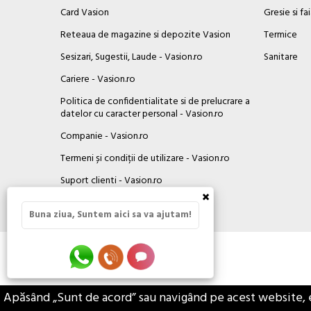
Card Vasion
Gresie si fa
Reteaua de magazine si depozite Vasion
Termice
Sesizari, Sugestii, Laude - Vasion.ro
Sanitare
Cariere - Vasion.ro
Politica de confidentialitate si de prelucrare a
datelor cu caracter personal - Vasion.ro
Companie - Vasion.ro
Termeni și condiții de utilizare - Vasion.ro
Suport clienti - Vasion.ro
×
Contact
Buna ziua, Suntem aici sa va ajutam!
Apăsând „Sunt de acord” sau navigând pe acest website, eșt