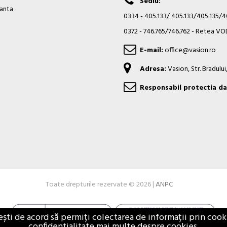
Sediu:
ianta
0334 - 405.133/ 405.133/405.135/
0372 - 746.765/746.762 - Retea 
E-mail:
office@vasion.ro
Adresa:
Vasion, Str. Bradulu
Responsabil protectia da
Toate drepturile rezervate © 2026 |
ANPC
i de acord să permiți colectarea de informații prin cookie
confidentialitate mai multe despre cookies.