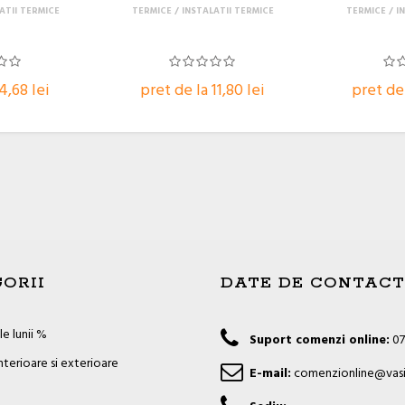
ATII TERMICE
TERMICE
INSTALATII TERMICE
TERMICE
I
4,68 lei
pret de la 11,80 lei
pret de 
ORII
DATE DE CONTACT
e lunii %
Suport comenzi online:
07
nterioare si exterioare
E-mail:
comenzionline@vasi