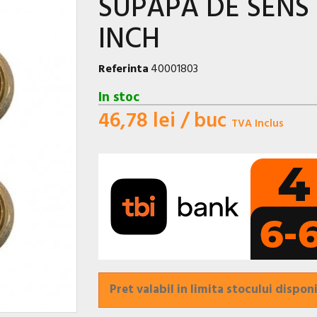
SUPAPA DE SENS C
INCH
Referinta
40001803
In stoc
46,78 lei
/ buc
TVA Inclus
Pret valabil in limita stocului disponi