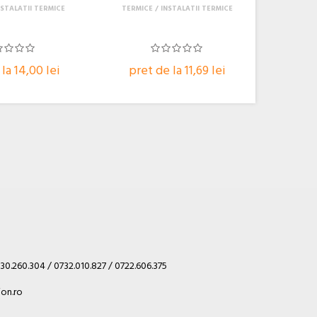
NSTALATII TERMICE
TERMICE
INSTALATII TERMICE
la 14,00 lei
pret de la 11,69 lei
30.260.304 / 0732.010.827 / 0722.606.375
on.ro