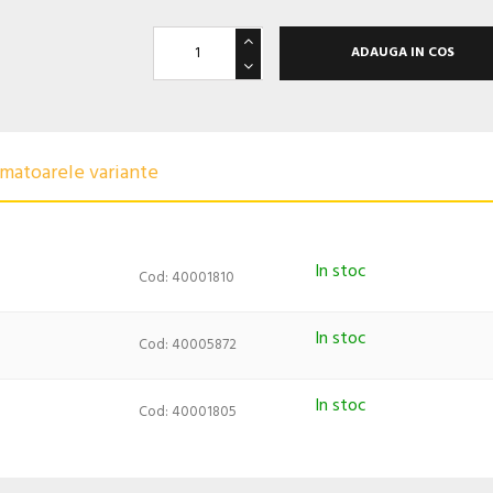
ADAUGA IN COS
urmatoarele variante
In stoc
Cod: 40001810
In stoc
Cod: 40005872
In stoc
Cod: 40001805