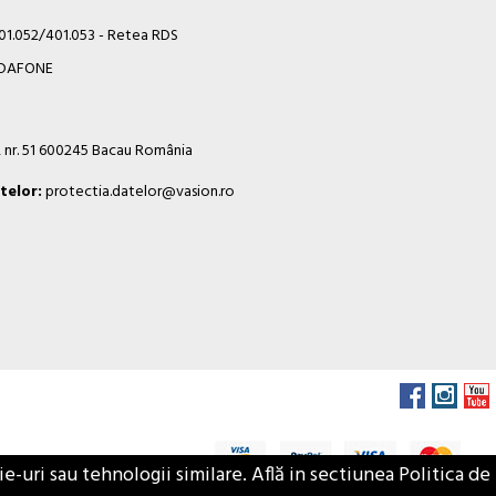
401.052/401.053 - Retea RDS
VODAFONE
i, nr. 51 600245 Bacau România
telor:
protectia.datelor@vasion.ro
-uri sau tehnologii similare. Află in sectiunea Politica de