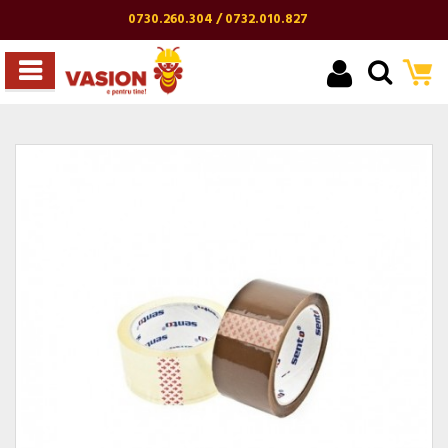
0730.260.304 / 0732.010.827