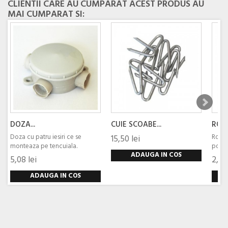
CLIENTII CARE AU CUMPARAT ACEST PRODUS AU
MAI CUMPARAT SI:
DOZA...
CUIE SCOABE...
ROLA
Doza cu patru iesiri ce se
Rola 
15,50 lei
monteaza pe tencuiala.
poliac
ADAUGA IN COS
5,08 lei
2,64
ADAUGA IN COS