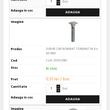
buc
ADAUGA
SURUB CAP BOMBAT TORBANT M 6 x
60 MM
Cod: 20002983
In stoc
0,51 lei / buc
buc
ADAUGA