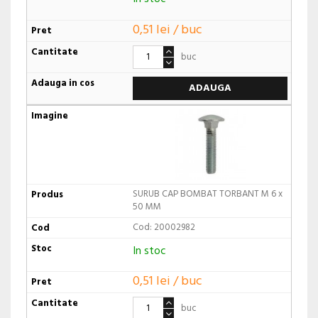
0,51 lei / buc
buc
ADAUGA
SURUB CAP BOMBAT TORBANT M 6 x
50 MM
Cod: 20002982
In stoc
0,51 lei / buc
buc