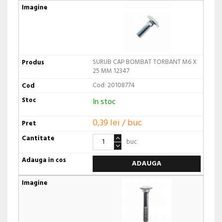
SURUB CAP BOMBAT TORBANT M6 X
25 MM 12347
Cod: 20108774
In stoc
0,39 lei / buc
buc
ADAUGA