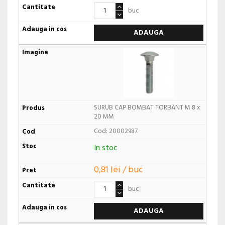
buc
ADAUGA
SURUB CAP BOMBAT TORBANT M 8 x
20 MM
Cod: 20002987
In stoc
0,81 lei / buc
buc
ADAUGA