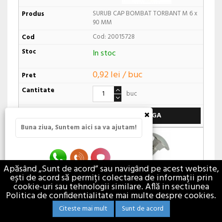
SURUB CAP BOMBAT TORBANT M 6 x
90 MM
Cod: 20015728
In stoc
0,92 lei / buc
buc
×
ADAUGA
Buna ziua, Suntem aici sa va ajutam!
Apăsând „Sunt de acord” sau navigând pe acest website,
ești de acord să permiți colectarea de informații prin
cookie-uri sau tehnologii similare. Află in sectiunea
SURUB CAP TURBANT 8 X 110 MM DIN
Politica de confidentialitate mai multe despre cookies.
603 - 91243
Citeste mai mult
Sunt de acord
Cod: 20107785