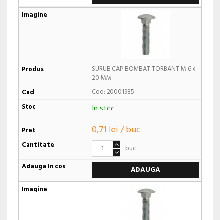
SURUB CAP BOMBAT TORBANT M 6 x
20 MM
Cod: 20001985
In stoc
0,71 lei / buc
buc
ADAUGA