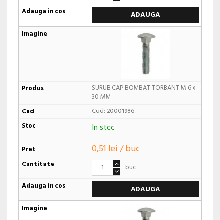
ADAUGA
SURUB CAP BOMBAT TORBANT M 6 x
30 MM
Cod: 20001986
In stoc
0,51 lei / buc
buc
ADAUGA