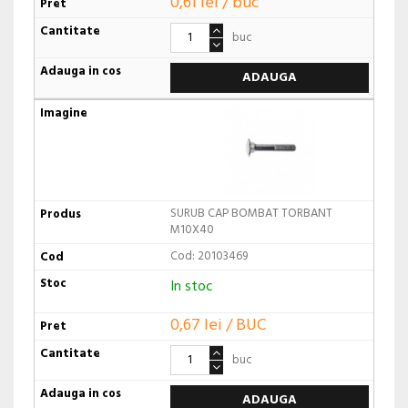
0,61 lei / buc
buc
ADAUGA
SURUB CAP BOMBAT TORBANT
M10X40
Cod: 20103469
In stoc
0,67 lei / BUC
buc
ADAUGA