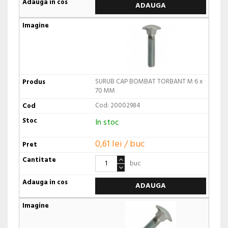
ADAUGA
SURUB CAP BOMBAT TORBANT M 6 x
70 MM
Cod: 20002984
In stoc
0,61 lei / buc
buc
ADAUGA