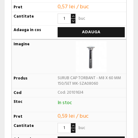
0,57 lei / buc
buc
ADAUGA
SURUB CAP TORBANT - M8 X 60 MM
150/SET MK-SZA08060
Cod: 20101634
In stoc
0,59 lei / buc
buc