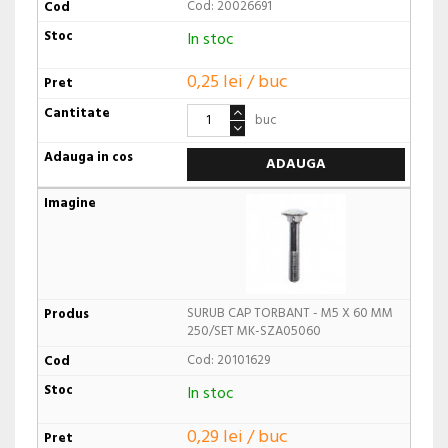
Cod: 20026691
In stoc
0,25 lei / buc
buc
ADAUGA
SURUB CAP TORBANT - M5 X 60 MM
250/SET MK-SZA05060
Cod: 20101629
In stoc
0,29 lei / buc