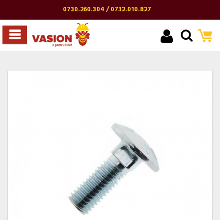
0730.260.304 / 0732.010.827