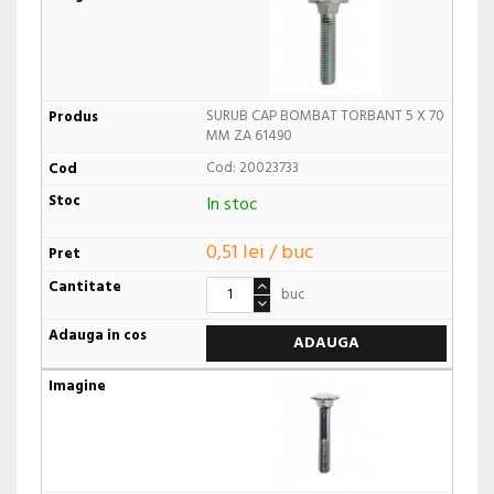
SURUB CAP BOMBAT TORBANT 5 X 70
MM ZA 61490
Cod: 20023733
In stoc
0,51 lei / buc
buc
ADAUGA