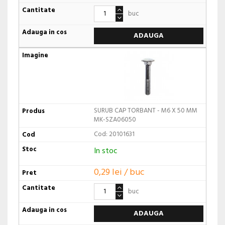
buc
ADAUGA
SURUB CAP TORBANT - M6 X 50 MM
MK-SZA06050
Cod: 20101631
In stoc
0,29 lei / buc
buc
ADAUGA