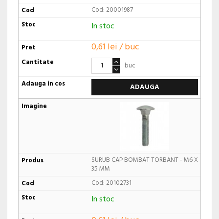
Cod: 20001987
In stoc
0,61 lei / buc
buc
ADAUGA
SURUB CAP BOMBAT TORBANT - M6 X
35 MM
Cod: 20102731
In stoc