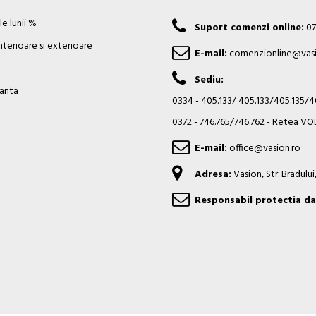
e lunii %
Suport comenzi online:
07
nterioare si exterioare
E-mail:
comenzionline@vasi
Sediu:
ianta
0334 - 405.133/ 405.133/405.135/
0372 - 746.765/746.762 - Retea 
E-mail:
office@vasion.ro
Adresa:
Vasion, Str. Bradulu
Responsabil protectia da