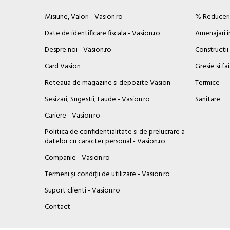
Misiune, Valori - Vasion.ro
% Reduceril
Date de identificare fiscala - Vasion.ro
Amenajari i
Despre noi - Vasion.ro
Constructii
Card Vasion
Gresie si fa
Reteaua de magazine si depozite Vasion
Termice
Sesizari, Sugestii, Laude - Vasion.ro
Sanitare
Cariere - Vasion.ro
Politica de confidentialitate si de prelucrare a
datelor cu caracter personal - Vasion.ro
Companie - Vasion.ro
Termeni și condiții de utilizare - Vasion.ro
Suport clienti - Vasion.ro
×
Contact
Buna ziua, Suntem aici sa va ajutam!