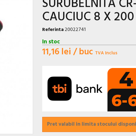
SURUBELNITA CR
CAUCIUC 8 X 20
Referinta
20022741
In stoc
11,16 lei
/ buc
TVA Inclus
Pret valabil in limita stocului disponi