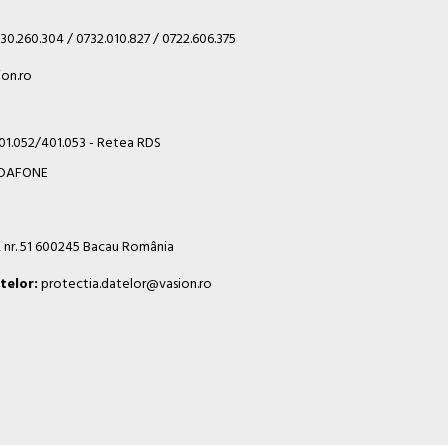
30.260.304 / 0732.010.827 / 0722.606.375
on.ro
401.052/401.053 - Retea RDS
VODAFONE
i, nr. 51 600245 Bacau România
telor:
protectia.datelor@vasion.ro