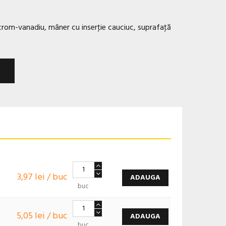
j crom-vanadiu, mâner cu inserţie cauciuc, suprafaţă
3,97 lei / buc
ADAUGA
buc
5,05 lei / buc
ADAUGA
buc