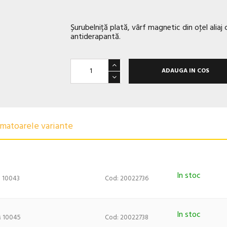
Șurubelniță plată, vârf magnetic din oţel alia
antiderapantă.
ADAUGA IN COS
urmatoarele variante
In stoc
 10043
Cod: 20022736
In stoc
M 10045
Cod: 20022738