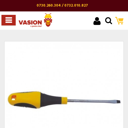
0730.260.304 / 0732.010.827