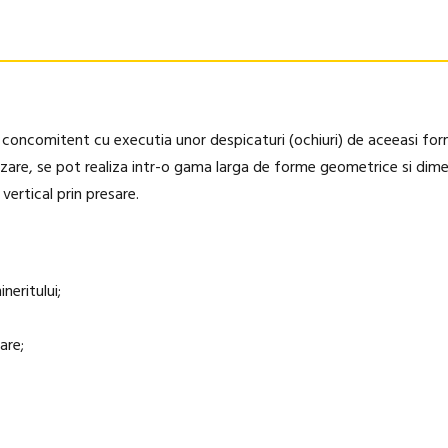
, concomitent cu executia unor despicaturi (ochiuri) de aceeasi for
ilizare, se pot realiza intr-o gama larga de forme geometrice si di
ertical prin presare.
neritului;
are;