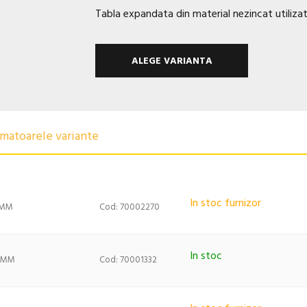
Tabla expandata din material nezincat utilizata 
ALEGE VARIANTA
urmatoarele variante
In stoc furnizor
 MM
Cod: 70002270
In stoc
) MM
Cod: 70001332