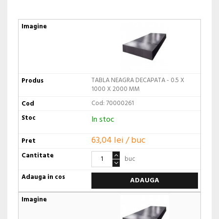
TABLA NEAGRA DECAPATA - 0.5 X
1000 X 2000 MM
Cod: 70000261
In stoc
63,04 lei / buc
buc
ADAUGA