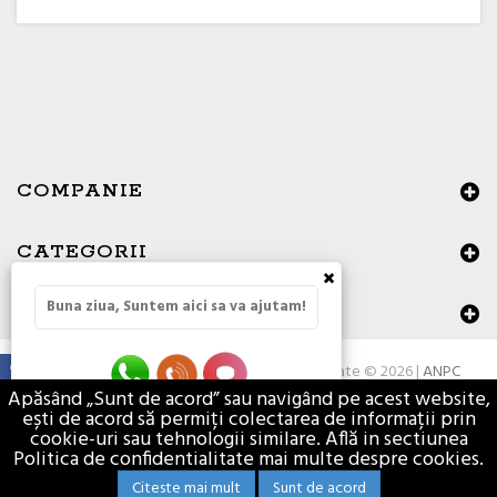
COMPANIE
CATEGORII
×
Buna ziua, Suntem aici sa va ajutam!
DATE DE CONTACT
Toate drepturile rezervate © 2026 |
ANPC
Apăsând „Sunt de acord” sau navigând pe acest website,
ești de acord să permiți colectarea de informații prin
cookie-uri sau tehnologii similare. Află in sectiunea
Politica de confidentialitate mai multe despre cookies.
Citeste mai mult
Sunt de acord