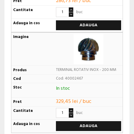
286,73 lei / buc
buc
ADAUGA
TERMINAL ROTATIV INOX - 200 MM
Cod: 40002467
In stoc
329,45 lei / buc
buc
ADAUGA