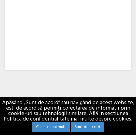
×
Buna ziua, Suntem aici sa va ajutam!
Apăsând „Sunt de acord” sau navigând pe acest website,
ești de acord să permiți colectarea de informații prin
cookie-uri sau tehnologii similare. Află in sectiunea
COMPANIE
Politica de confidentialitate mai multe despre cookies.
Citeste mai mult
Sunt de acord
CATEGORII