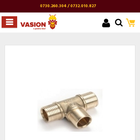
0730.260.304 / 0732.010.827