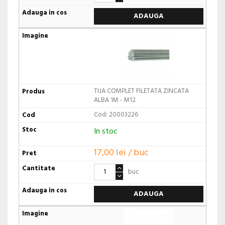
ADAUGA
TIJA COMPLET FILETATA ZINCATA
ALBA 1M - M12
Cod: 20003226
In stoc
17,00 lei / buc
buc
ADAUGA