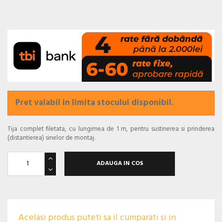
Pret valabil in limita stocului disponibil.
Tija complet filetata, cu lungimea de 1 m, pentru sustinerea si prinderea
(distantierea) sinelor de montaj.
ADAUGA IN COS
Acelasi produs puteti sa il cumparati si in