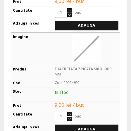
9,00 lei / buc
buc
ADAUGA
TIJA FILETATA ZINCATA M8 X 1000
MM
Cod: 20104992
In stoc
9,00 lei / buc
buc
ADAUGA