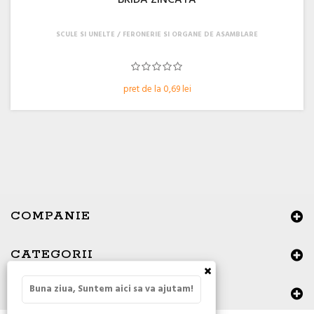
BRIDA ZINCATA
SCULE SI UNELTE
FERONERIE SI ORGANE DE ASAMBLARE
pret de la 0,69 lei
COMPANIE
CATEGORII
×
Buna ziua, Suntem aici sa va ajutam!
DATE DE CONTACT