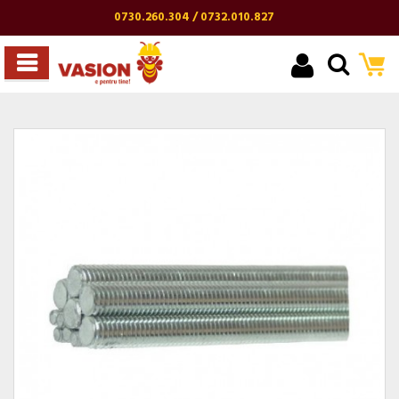
0730.260.304 / 0732.010.827