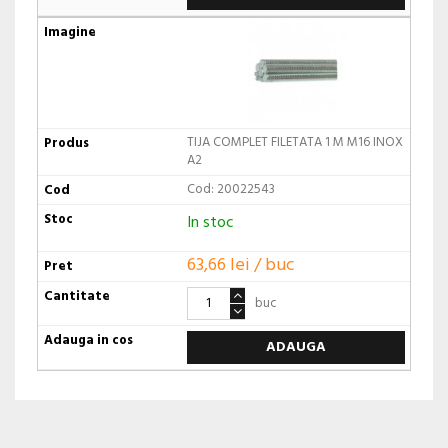
TIJA COMPLET FILETATA 1 M M16 INOX
A2
Cod: 20022543
In stoc
63,66 lei / buc
buc
ADAUGA