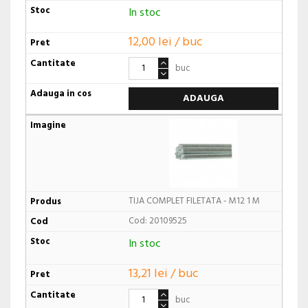
In stoc
12,00 lei / buc
buc
ADAUGA
TIJA COMPLET FILETATA - M12 1 M
Cod: 20109525
In stoc
13,21 lei / buc
buc