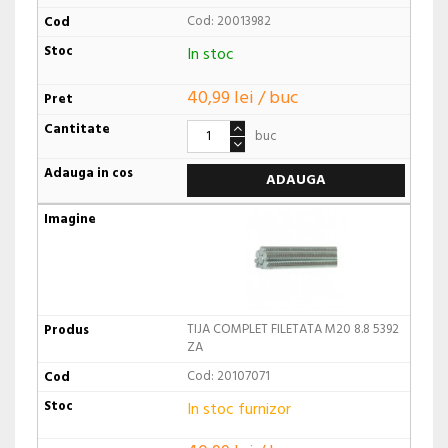
Cod: 20013982
In stoc
40,99 lei / buc
buc
ADAUGA
TIJA COMPLET FILETATA M20 8.8 5392
ZA
Cod: 20107071
In stoc furnizor