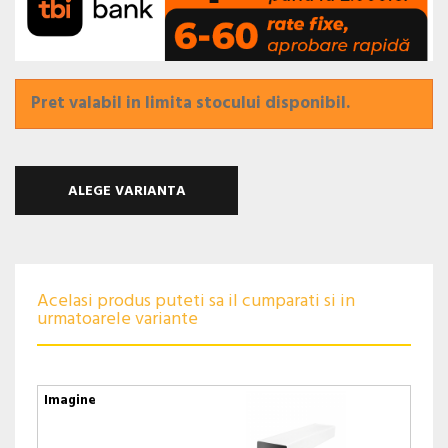
Pret valabil in limita stocului disponibil.
ALEGE VARIANTA
Acelasi produs puteti sa il cumparati si in
urmatoarele variante