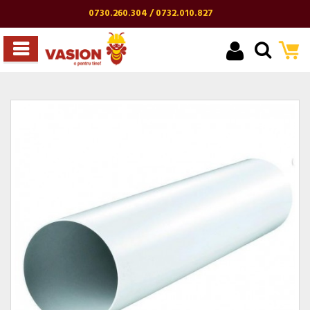
0730.260.304 / 0732.010.827