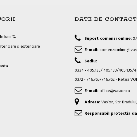
ORII
DATE DE CONTACT
e lunii %
Suport comenzi online:
07
nterioare si exterioare
E-mail:
comenzionline@vasi
Sediu:
ianta
0334 - 405.133/ 405.133/405.135/
0372 - 746.765/746.762 - Retea 
E-mail:
office@vasion.ro
Adresa:
Vasion, Str. Bradulu
Responsabil protectia da