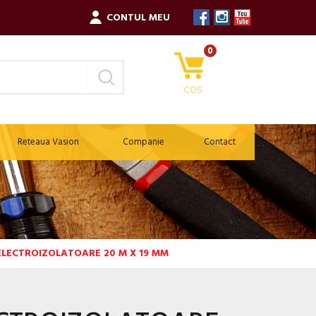
CONTUL MEU
0
COS
Reteaua Vasion
Companie
Contact
ELECTROIZOLATOARE 20 M X 19 MM