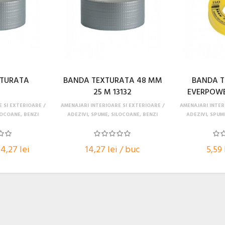
XTURATA
BANDA TEXTURATA 48 MM
BANDA T
25 M 13132
EVERPOWE
E SI EXTERIOARE
AMENAJARI INTERIOARE SI EXTERIOARE
AMENAJARI INTER
LOCOANE, BENZI
ADEZIVI, SPUME, SILOCOANE, BENZI
ADEZIVI, SPUM
14,27 lei
14,27 lei / buc
5,59 