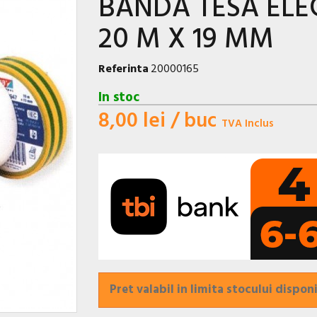
BANDA TESA EL
20 M X 19 MM
Referinta
20000165
In stoc
8,00 lei
/ buc
TVA Inclus
Pret valabil in limita stocului disponi