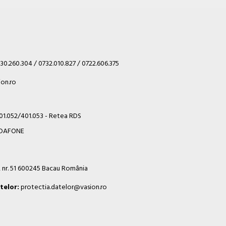
30.260.304 / 0732.010.827 / 0722.606.375
on.ro
401.052/401.053 - Retea RDS
VODAFONE
i, nr. 51 600245 Bacau România
telor:
protectia.datelor@vasion.ro