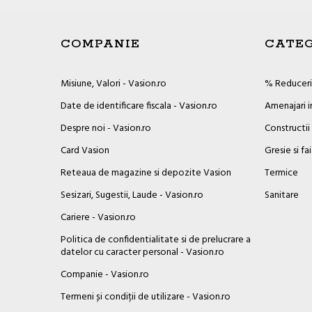
COMPANIE
CATEG
Misiune, Valori - Vasion.ro
% Reduceril
Date de identificare fiscala - Vasion.ro
Amenajari i
Despre noi - Vasion.ro
Constructii
Card Vasion
Gresie si fa
Reteaua de magazine si depozite Vasion
Termice
Sesizari, Sugestii, Laude - Vasion.ro
Sanitare
Cariere - Vasion.ro
Politica de confidentialitate si de prelucrare a
datelor cu caracter personal - Vasion.ro
Companie - Vasion.ro
Termeni și condiții de utilizare - Vasion.ro