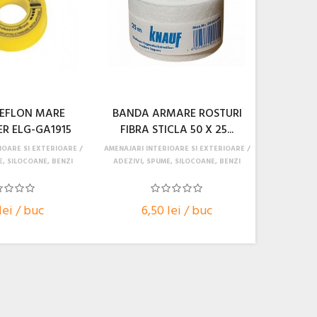
EFLON MARE
BANDA ARMARE ROSTURI
R ELG-GA1915
FIBRA STICLA 50 X 25...
IOARE SI EXTERIOARE
AMENAJARI INTERIOARE SI EXTERIOARE
E, SILOCOANE, BENZI
ADEZIVI, SPUME, SILOCOANE, BENZI
lei / buc
6,50 lei / buc