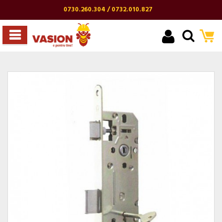
0730.260.304 / 0732.010.827