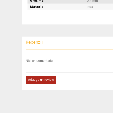
Grosime
0,4 mm
Material
inox
Recenzii
Nici un comentariu
Adauga un review