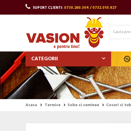
SUPORT CLIENTI:
0730.260.304 / 0732.010.827
CATEGORII
Acasa
Termice
Sobe si seminee
Cosuri si tu