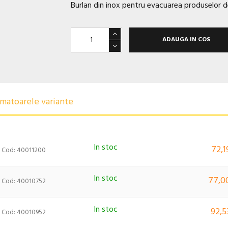
Burlan din inox pentru evacuarea produselor de
ADAUGA IN COS
urmatoarele variante
In stoc
72,1
Cod: 40011200
In stoc
77,00
Cod: 40010752
In stoc
92,5
Cod: 40010952