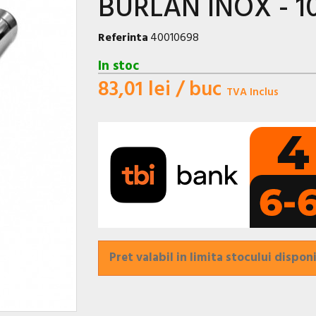
BURLAN INOX - 
Referinta
40010698
In stoc
83,01 lei
/ buc
TVA Inclus
Pret valabil in limita stocului disponi