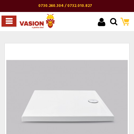
0730.260.304 / 0732.010.827