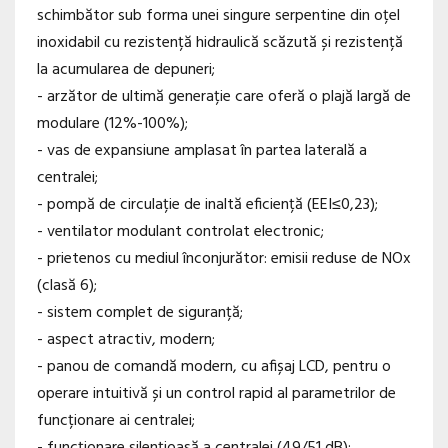
schimbător sub forma unei singure serpentine din oțel
inoxidabil cu rezistență hidraulică scăzută și rezistență
la acumularea de depuneri;
- arzător de ultimă generație care oferă o plajă largă de
modulare (12%-100%);
- vas de expansiune amplasat în partea laterală a
centralei;
- pompă de circulație de inaltă eficiență (EEI≤0,23);
- ventilator modulant controlat electronic;
- prietenos cu mediul înconjurător: emisii reduse de NOx
(clasă 6);
- sistem complet de siguranță;
- aspect atractiv, modern;
- panou de comandă modern, cu afișaj LCD, pentru o
operare intuitivă și un control rapid al parametrilor de
funcționare ai centralei;
- funcționare silențioasă a centralei (49/51 dB);