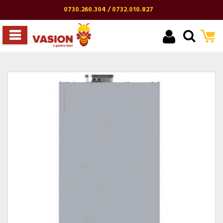
0730.260.304 / 0732.010.827