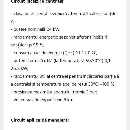
Circuit încălzire centrală:
- clasa de eficiență sezonieră aferentă încălzirii spațiilor
A;
- putere nominală 24 kW;
- randamentul energetic sezonier aferent încălzirii
spațiilor ηs 95 %;
- consum anual de energie (QHE) GJ 47,0 GJ;
- putere termică utilă (la temperatură 50/30°C) 4,1-
26,5 kW;
- randamentul util al centralei pentru încărcarea parțială
a centralei și temperatura apei de retur 30°C: ~108 %;
- presiunea maximă a agentului termic 3 bar;
- volum vas de expansiune 8 litri.
Circuit apă caldă menajeră: