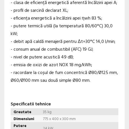
- clasa de eficiență energetică aferentă încălzirii apei A;
- profil de sarcină declarat XL;
- eficiența energetică a încălzirii apei ηwh 83 %;
- putere termică utilă (la temperatură 80/60°C) 30,0
kW;
- debit apă caldă menajeră pentru Δt=30°C 14,0 l/min;
- consum anual de combustibil (AFC) 19 GJ;
- nivel de putere acustică 49 dB;
- emisia de oxizi de azot NOX 18 mg/kWh;
- racordare la coșul de fum concentrică Ø80/Ø125 mm,
Ø60/Ø100 mm sau două simple Ø80 mm.
Specificatii tehnice
Greutate
35 kg
Dimensiuni
775 x 400 x 300 mm
Putere
24 kW