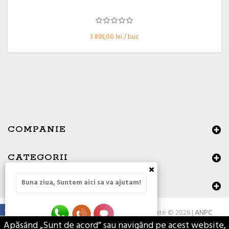
3 899,00 lei / buc
COMPANIE
CATEGORII
×
Buna ziua, Suntem aici sa va ajutam!
DATE DE CONTACT
Toate drepturile rezervate © 2026 |
ANPC
Apăsând „Sunt de acord” sau navigând pe acest website,