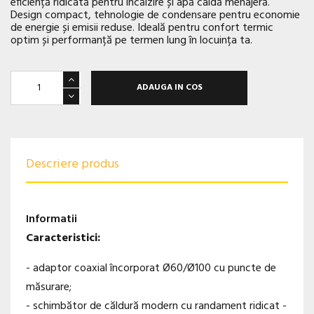
eficiență ridicată pentru încălzire și apă caldă menajeră.
Design compact, tehnologie de condensare pentru economie
de energie și emisii reduse. Ideală pentru confort termic
optim și performanță pe termen lung în locuința ta.
ADAUGA IN COS
Descriere produs
Informatii
Caracteristici:
- adaptor coaxial încorporat Ø60/Ø100 cu puncte de
măsurare;
- schimbător de căldură modern cu randament ridicat -