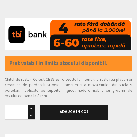
Pret valabil in limita stocului disponibil.
Chitul de rosturi Ceresit CE 33 se foloseste la interior, la rostuirea placarilor
ceramice de pardoseli si pereti, precum si a mozaicurilor din sticla si
portelan, aplicate pe suporturi rigide, nedeformabile cu grosimi ale
rostului de pana la 8 mm.
ADAUGA IN COS