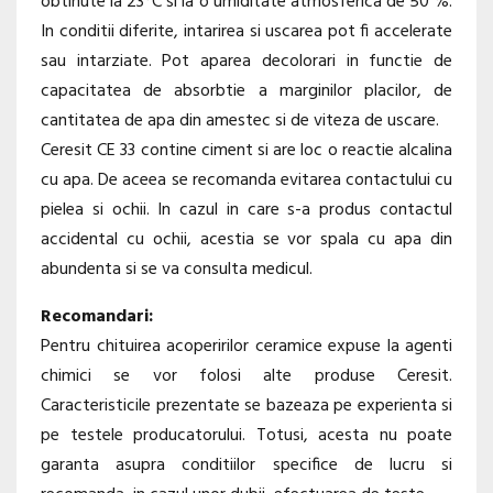
obtinute la 23°C si la o umiditate atmosferica de 50 %.
In conditii diferite, intarirea si uscarea pot fi accelerate
sau intarziate. Pot aparea decolorari in functie de
capacitatea de absorbtie a marginilor placilor, de
cantitatea de apa din amestec si de viteza de uscare.
Ceresit CE 33 contine ciment si are loc o reactie alcalina
cu apa. De aceea se recomanda evitarea contactului cu
pielea si ochii. In cazul in care s-a produs contactul
accidental cu ochii, acestia se vor spala cu apa din
abundenta si se va consulta medicul.
Recomandari:
Pentru chituirea acoperirilor ceramice expuse la agenti
chimici se vor folosi alte produse Ceresit.
Caracteristicile prezentate se bazeaza pe experienta si
pe testele producatorului. Totusi, acesta nu poate
garanta asupra conditiilor specifice de lucru si