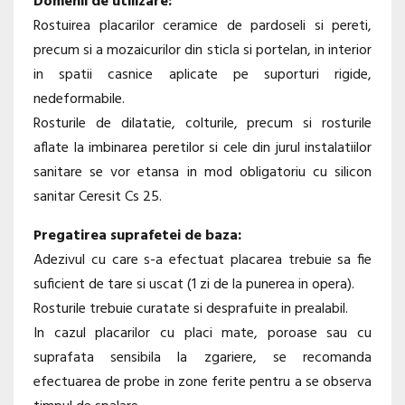
Domenii de utilizare:
Rostuirea placarilor ceramice de pardoseli si pereti,
precum si a mozaicurilor din sticla si portelan, in interior
in spatii casnice aplicate pe suporturi rigide,
nedeformabile.
Rosturile de dilatatie, colturile, precum si rosturile
aflate la imbinarea peretilor si cele din jurul instalatiilor
sanitare se vor etansa in mod obligatoriu cu silicon
sanitar Ceresit Cs 25.
Pregatirea suprafetei de baza:
Adezivul cu care s-a efectuat placarea trebuie sa fie
suficient de tare si uscat (1 zi de la punerea in opera).
Rosturile trebuie curatate si desprafuite in prealabil.
In cazul placarilor cu placi mate, poroase sau cu
suprafata sensibila la zgariere, se recomanda
efectuarea de probe in zone ferite pentru a se observa