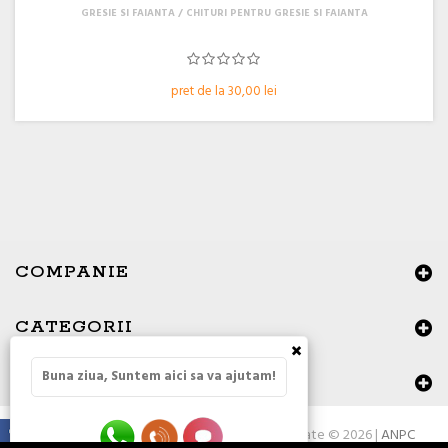
GRESIE SI FAIANTA
CHITURI PENTRU GRESIE SI FAIANTA
pret de la 30,00 lei
COMPANIE
CATEGORII
×
Buna ziua, Suntem aici sa va ajutam!
DATE DE CONTACT
Toate drepturile rezervate © 2026 |
ANPC