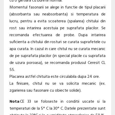
cu o gletiara cu burete normal.
Momentul fasonarii se alege in functie de tipul placarii
(absorbanta sau neabsorbanta) si temperatura de
lucru, pentru a evita scoaterea (spalarea) chitului din
rost sau intarirea acestuia pe suprafata placilor. Se
recomanda efectuarea de probe. Dupa intarirea
suficienta a chitului din rosturi se curata suprafetele cu
apa curata. In cazul in care chitul nu se curata mecanic
de pe suprafata placilor (in special placile cu suprafata
de uzura poroasa), se recomanda produsul Ceresit CL
55.
Placarea astfel chituita este circulabila dupa 24 ore.
La finisare, chitul nu se va solicita mecanic (ex.
zgarierea sau fasonare cu obiecte solide).
Nota
:CE 33 se foloseste in conditii uscate si la
temperaturi de la 5° C la 30° C. Datele prezentate sunt