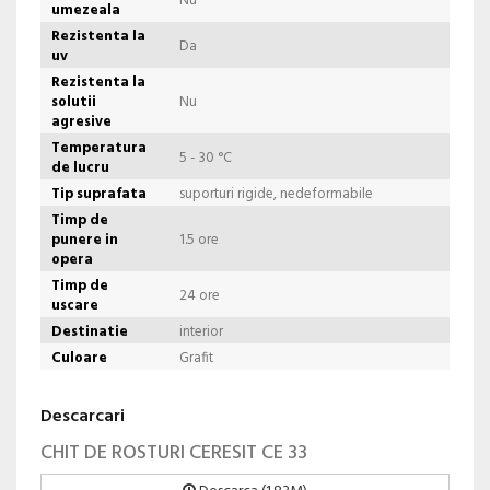
Nu
umezeala
Rezistenta la
Da
uv
Rezistenta la
solutii
Nu
agresive
Temperatura
5 - 30 °C
de lucru
Tip suprafata
suporturi rigide, nedeformabile
Timp de
punere in
1.5 ore
opera
Timp de
24 ore
uscare
Destinatie
interior
Culoare
Grafit
Descarcari
CHIT DE ROSTURI CERESIT CE 33