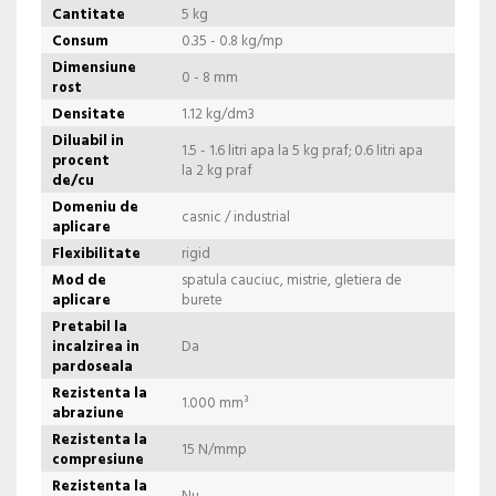
Cantitate
5 kg
Consum
0.35 - 0.8 kg/mp
Dimensiune
0 - 8 mm
rost
Densitate
1.12 kg/dm3
Diluabil in
1.5 - 1.6 litri apa la 5 kg praf; 0.6 litri apa
procent
la 2 kg praf
de/cu
Domeniu de
casnic / industrial
aplicare
Flexibilitate
rigid
Mod de
spatula cauciuc, mistrie, gletiera de
aplicare
burete
Pretabil la
incalzirea in
Da
pardoseala
Rezistenta la
1.000 mm³
abraziune
Rezistenta la
15 N/mmp
compresiune
Rezistenta la