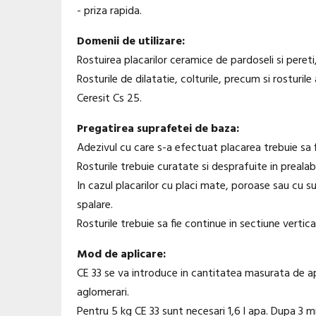
- priza rapida.
Domenii de utilizare:
Rostuirea placarilor ceramice de pardoseli si pereti,
Rosturile de dilatatie, colturile, precum si rosturile
Ceresit Cs 25.
Pregatirea suprafetei de baza:
Adezivul cu care s-a efectuat placarea trebuie sa fi
Rosturile trebuie curatate si desprafuite in prealabi
In cazul placarilor cu placi mate, poroase sau cu 
spalare.
Rosturile trebuie sa fie continue in sectiune vertic
Mod de aplicare:
CE 33 se va introduce in cantitatea masurata de ap
aglomerari.
Pentru 5 kg CE 33 sunt necesari 1,6 l apa. Dupa 3 