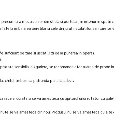
 precum si a mozaicurilor din sticla si portelan, in interior in spatii
 aflate la imbinarea peretilor si cele din jurul instalatiilor sanitare s
e suficient de tare si uscat (1 zi de la punerea in opera).
l.
suprafata sensibila la zgariere, se recomanda efectuarea de probe i
ala, chitul trebuie sa patrunda pana la adeziv.
a rece si curata si se va amesteca cu ajutorul unui rotator cu pale
minute se va amesteca din nou. Produsul nu se va amesteca cu alte e