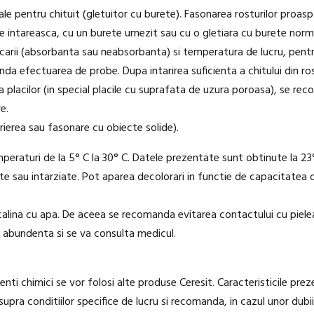
ciale pentru chituit (gletuitor cu burete). Fasonarea rosturilor proa
e intareasca, cu un burete umezit sau cu o gletiara cu burete norm
carii (absorbanta sau neabsorbanta) si temperatura de lucru, pentru
nda efectuarea de probe. Dupa intarirea suficienta a chitului din ro
a placilor (in special placile cu suprafata de uzura poroasa), se re
e.
arierea sau fasonare cu obiecte solide).
temperaturi de la 5° C la 30° C. Datele prezentate sunt obtinute la 2
erate sau intarziate. Pot aparea decolorari in functie de capacitatea
lcalina cu apa. De aceea se recomanda evitarea contactului cu pielea 
n abundenta si se va consulta medicul.
enti chimici se vor folosi alte produse Ceresit. Caracteristicile pr
pra conditiilor specifice de lucru si recomanda, in cazul unor dubi