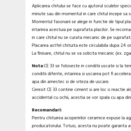
Aplicarea chitului se face cu ajutorul sculelor spe
minute sau din momentul in care chitul incepe sa s
Momentul fasonarii se alege in functie de tipul pla
intarirea acestuia pe suprafata placilor. Se recoma
in care chitul nu se curata mecanic de pe suprafat
Placarea astfel chituita este circulabila dupa 24 or
La finisare, chitul nu se va solicita mecanic (ex. zg
Nota
:CE 33 se foloseste in conditii uscate si la 
conditii diferite, intarirea si uscarea pot fi accel
apa din amestec si de viteza de uscare.
Ceresit CE 33 contine ciment si are loc o reactie a
accidental cu ochii, acestia se vor spala cu apa di
Recomandari:
Pentru chituirea acoperirilor ceramice expuse la ag
producatorului. Totusi, acesta nu poate garanta asu