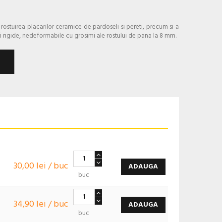
la rostuirea placarilor ceramice de pardoseli si pereti, precum si a
ri rigide, nedeformabile cu grosimi ale rostului de pana la 8 mm.
30,00 lei / buc
ADAUGA
buc
34,90 lei / buc
ADAUGA
buc