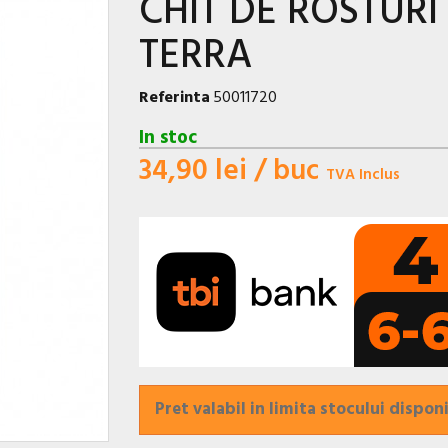
CHIT DE ROSTURI 
TERRA
Referinta
50011720
In stoc
34,90 lei
/ buc
TVA Inclus
Pret valabil in limita stocului disponi