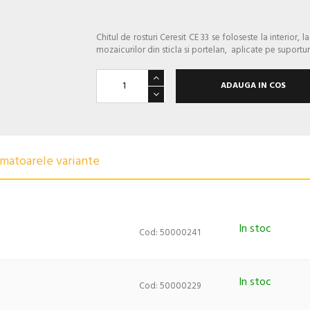
Chitul de rosturi Ceresit CE 33 se foloseste la interior, 
mozaicurilor din sticla si portelan, aplicate pe suportu
ADAUGA IN COS
urmatoarele variante
In stoc
Cod: 50000241
In stoc
Cod: 50000229