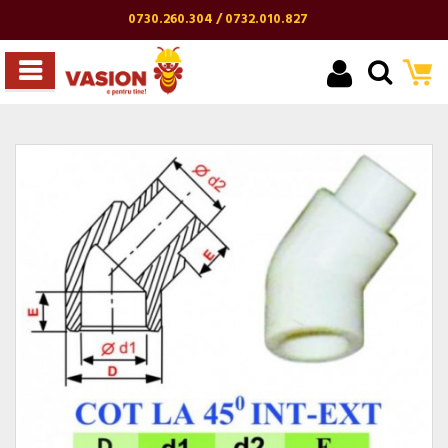
0730.260.304 / 0732.010.827