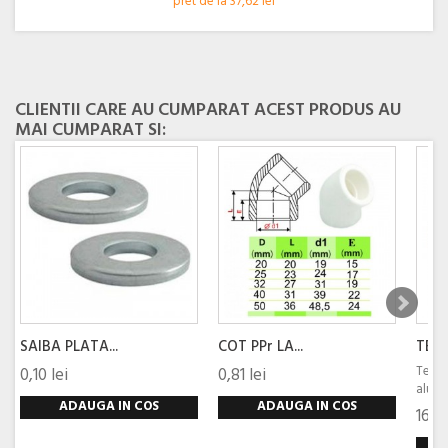
pret de la 37,62 lei
CLIENTII CARE AU CUMPARAT ACEST PRODUS AU
MAI CUMPARAT SI:
SAIBA PLATA...
COT PPr LA...
TEAV
Teava
0,10 lei
0,81 lei
alumin
ADAUGA IN COS
ADAUGA IN COS
16,07