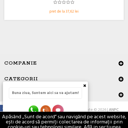
pret de la 37,62 lei
COMPANIE
CATEGORII
×
Buna ziua, Suntem aici sa va ajutam!
DATE DE CONTACT
Toate drepturile rezervate © 2026 |
ANPC
Apăsând „Sunt de acord” sau navigând pe acest website,
ești de acord să permiți colectarea de informații prin
cookie-uri sau tehnologii similare. Află in sectiunea