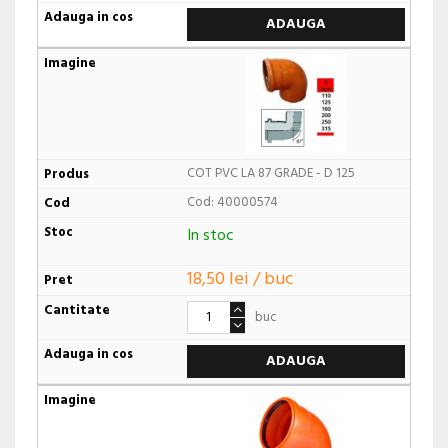
ADAUGA
COT PVC LA 87 GRADE - D 125
Cod: 40000574
In stoc
18,50 lei / buc
buc
ADAUGA