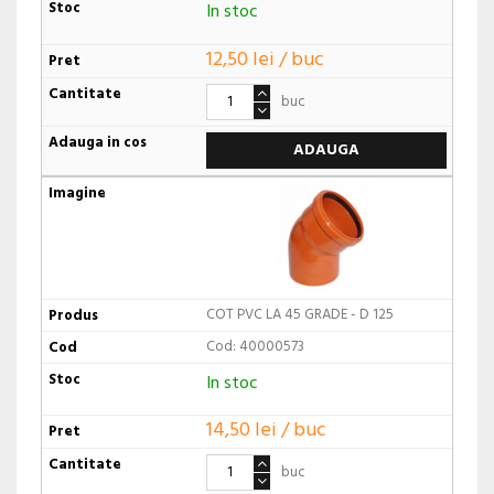
In stoc
12,50 lei / buc
buc
ADAUGA
COT PVC LA 45 GRADE - D 125
Cod: 40000573
In stoc
14,50 lei / buc
buc