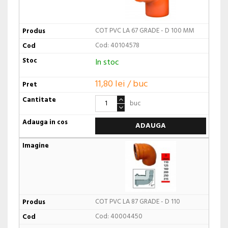
COT PVC LA 67 GRADE - D 100 MM
Cod: 40104578
In stoc
11,80 lei / buc
buc
ADAUGA
COT PVC LA 87 GRADE - D 110
Cod: 40004450