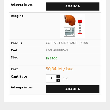
ADAUGA
COT PVC LA 87 GRADE - D 200
Cod: 40000579
In stoc
50,84 lei / buc
buc
ADAUGA