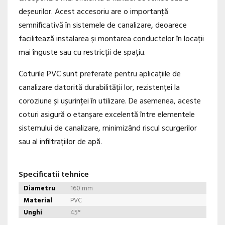
deșeurilor. Acest accesoriu are o importanță
semnificativă în sistemele de canalizare, deoarece
facilitează instalarea și montarea conductelor în locații
mai înguste sau cu restricții de spațiu.
Coturile PVC sunt preferate pentru aplicațiile de
canalizare datorită durabilității lor, rezistenței la
coroziune și ușurinței în utilizare. De asemenea, aceste
coturi asigură o etanșare excelentă între elementele
sistemului de canalizare, minimizând riscul scurgerilor
sau al infiltrațiilor de apă.
Specificatii tehnice
Diametru
160 mm
Material
PVC
Unghi
45°