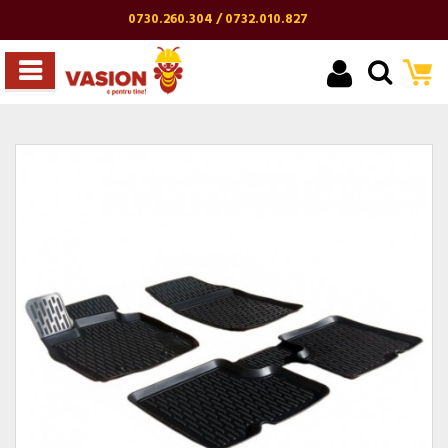
0730.260.304 / 0732.010.827