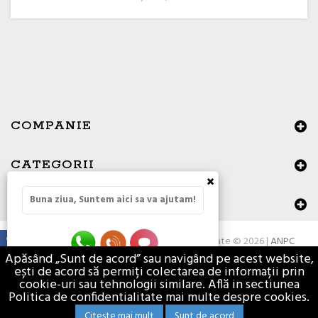
COMPANIE
CATEGORII
×
Buna ziua, Suntem aici sa va ajutam!
DATE DE CONTACT
Toate drepturile rezervate © 2026 |
ANPC
Apăsând „Sunt de acord” sau navigând pe acest website,
ești de acord să permiți colectarea de informații prin
cookie-uri sau tehnologii similare. Află in sectiunea
Politica de confidentialitate mai multe despre cookies.
Citeste mai mult
Sunt de acord