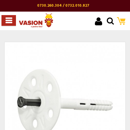
0730.260.304 / 0732.010.827