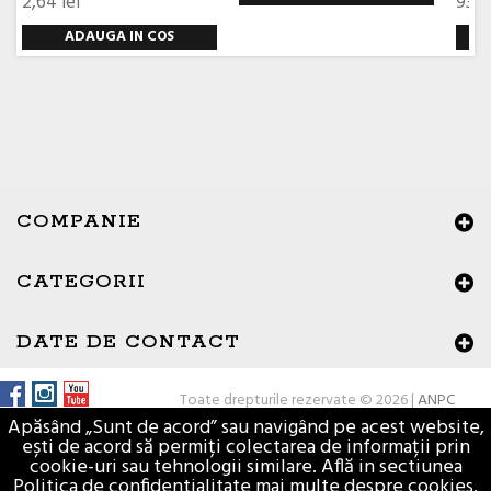
2,64 lei
93,0
ADAUGA IN COS
COMPANIE
CATEGORII
×
Buna ziua, Suntem aici sa va ajutam!
DATE DE CONTACT
Toate drepturile rezervate © 2026 |
ANPC
Apăsând „Sunt de acord” sau navigând pe acest website,
ești de acord să permiți colectarea de informații prin
cookie-uri sau tehnologii similare. Află in sectiunea
Politica de confidentialitate mai multe despre cookies.