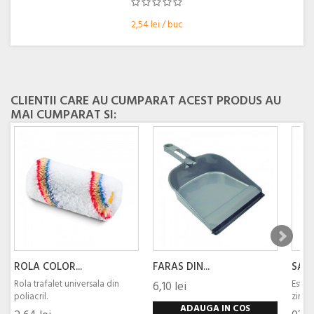
2,54 lei / buc
CLIENTII CARE AU CUMPARAT ACEST PRODUS AU
MAI CUMPARAT SI:
ROLA COLOR...
FARAS DIN...
SARM
Rola trafalet universala din
Este 
6,10 lei
poliacril.
zincat
ADAUGA IN COS