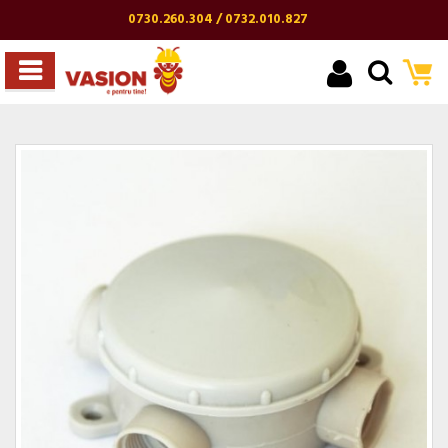
0730.260.304 / 0732.010.827