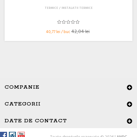
TERMICE
INSTALATII TERMICE
42,04 lei
40,77 lei / buc
COMPANIE
CATEGORII
×
Buna ziua, Suntem aici sa va ajutam!
DATE DE CONTACT