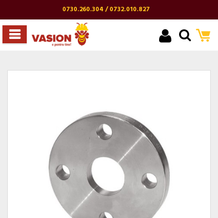
0730.260.304 / 0732.010.827