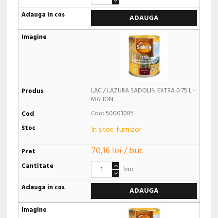
ADAUGA
LAC / LAZURA SADOLIN EXTRA 0.75 L -
MAHON
Cod: 50001085
In stoc furnizor
70,16 lei / buc
buc
ADAUGA