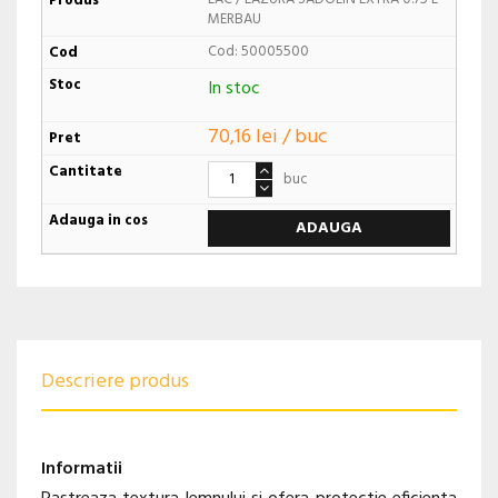
MERBAU
Cod: 50005500
In stoc
70,16 lei / buc
buc
ADAUGA
Descriere produs
Informatii