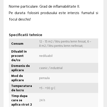
Norme particulare: Grad de inflamabilitate II.
Pe durata folosirii produsului este interzis fumatul si
focul deschis!
Specificatii tehnice
12 - 15 m2 / litru pentru lemn finisat, 6 –
Consum
8 m2 / litru pentru lemn nefinisat;
Diluabil in
procent
nediluabil
de/cu
Domeniu de
casnic / industrial
aplicare
Mod de
pensula
aplicare
Temperatura
+5 - +30 g C
de lucru
Timp dupa
care se
24 h
aplica strat 2