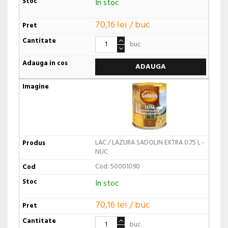
In stoc
70,16 lei / buc
buc
ADAUGA
LAC / LAZURA SADOLIN EXTRA 0.75 L -
NUC
Cod: 50001090
In stoc
70,16 lei / buc
buc