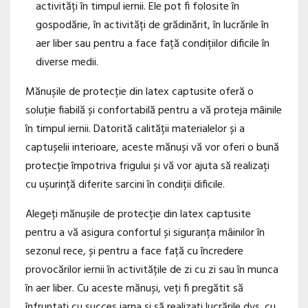
activități în timpul iernii. Ele pot fi folosite în
gospodărie, în activități de grădinărit, în lucrările în
aer liber sau pentru a face față condițiilor dificile în
diverse medii.
Mănușile de protecție din latex captusite oferă o
soluție fiabilă și confortabilă pentru a vă proteja mâinile
în timpul iernii. Datorită calității materialelor și a
captușelii interioare, aceste mănuși vă vor oferi o bună
protecție împotriva frigului și vă vor ajuta să realizați
cu ușurință diferite sarcini în condiții dificile.
Alegeți mănușile de protecție din latex captusite
pentru a vă asigura confortul și siguranța mâinilor în
sezonul rece, și pentru a face față cu încredere
provocărilor iernii în activitățile de zi cu zi sau în munca
în aer liber. Cu aceste mănuși, veți fi pregătit să
înfruntați cu succes iarna și să realizați lucrările dvs. cu