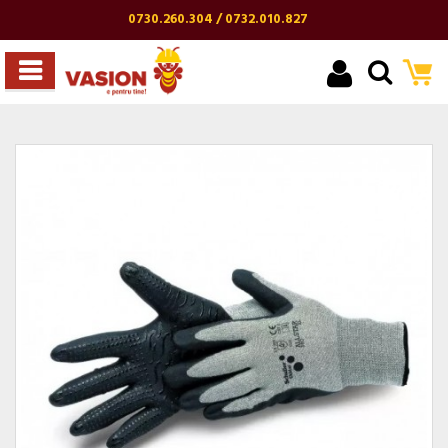
0730.260.304 / 0732.010.827