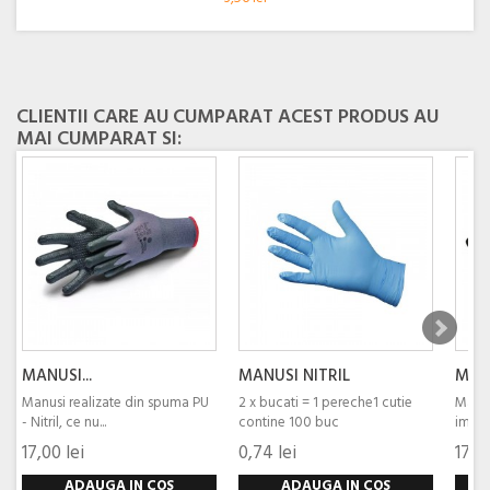
CLIENTII CARE AU CUMPARAT ACEST PRODUS AU
MAI CUMPARAT SI:
MANUSI...
MANUSI NITRIL
MANU
Manusi realizate din spuma PU
2 x bucati = 1 pereche1 cutie
Manusi
- Nitril, ce nu...
contine 100 buc
imper
17,00 lei
0,74 lei
17,30
ADAUGA IN COS
ADAUGA IN COS