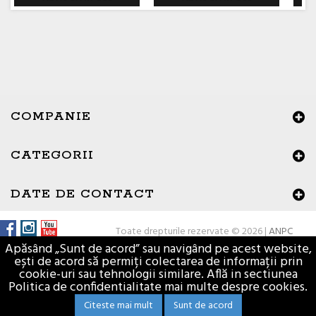
COMPANIE
CATEGORII
×
Buna ziua, Suntem aici sa va ajutam!
DATE DE CONTACT
Toate drepturile rezervate © 2026 |
ANPC
Apăsând „Sunt de acord” sau navigând pe acest website,
ești de acord să permiți colectarea de informații prin
cookie-uri sau tehnologii similare. Află in sectiunea
Politica de confidentialitate mai multe despre cookies.
Citeste mai mult
Sunt de acord