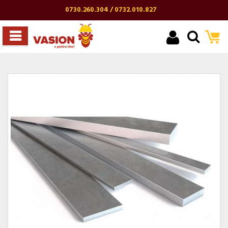
0730.260.304 / 0732.010.827