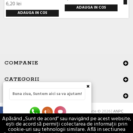
6,20 lei
ADAUGA IN COS
ADAUGA IN COS
COMPANIE
CATEGORII
×
Buna ziua, Suntem aici sa va ajutam!
DATE DE CONTACT
Toate drepturile rezervate © 2026 |
ANPC
Apăsând „Sunt de acord” sau navigând pe acest website,
ești de acord să permiți colectarea de informații prin
cookie-uri sau tehnologii similare. Află in sectiunea