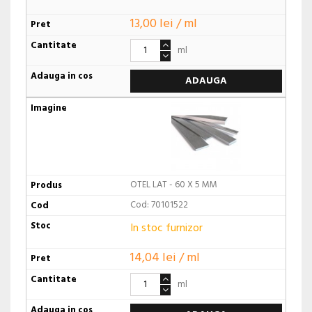
13,00 lei / ml
ml
ADAUGA
OTEL LAT - 60 X 5 MM
Cod: 70101522
In stoc furnizor
14,04 lei / ml
ml