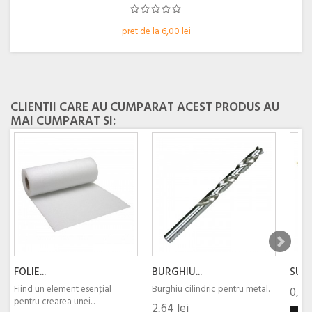
pret de la 6,00 lei
CLIENTII CARE AU CUMPARAT ACEST PRODUS AU
MAI CUMPARAT SI:
FOLIE...
BURGHIU...
SURU
Fiind un element esenţial
Burghiu cilindric pentru metal.
0,10 
pentru crearea unei...
2,64 lei