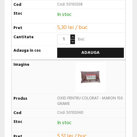
Cod: 50103338
In stoc
5,30 lei / buc
buc
ADAUGA
OXID PENTRU COLORAT - MARON 150
GRAME
Cod: 50103340
In stoc
5,51 lei / buc