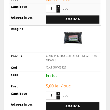
buc
ADAUGA
OXID PENTRU COLORAT - NEGRU 150
GRAME
Cod: 50103327
In stoc
5,80 lei / buc
buc
ADAUGA