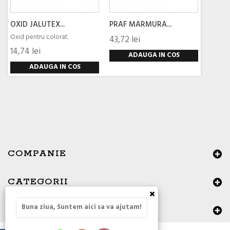
OXID JALUTEX...
PRAF MARMURA...
Oxid pentru colorat.
43,72 lei
14,74 lei
ADAUGA IN COS
ADAUGA IN COS
COMPANIE
CATEGORII
×
Buna ziua, Suntem aici sa va ajutam!
DATE DE CONTACT