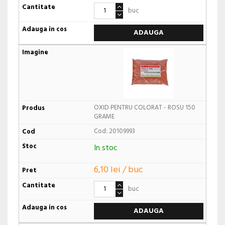
buc
ADAUGA
OXID PENTRU COLORAT - ROSU 150
GRAME
Cod: 20109993
In stoc
6,10 lei / buc
buc
ADAUGA