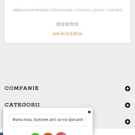
AMENAJARI INTERIOARE SI EXTERIOARE
VOPSELE / LACURI / TENCUIELI
pret de la 5,08 lei
COMPANIE
CATEGORII
×
Buna ziua, Suntem aici sa va ajutam!
DATE DE CONTACT