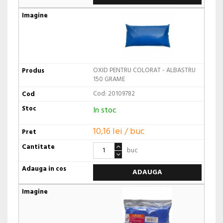
OXID PENTRU COLORAT - ALBASTRU
150 GRAME
Cod: 20109782
In stoc
10,16 lei / buc
buc
ADAUGA