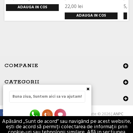
22,00 lei
5,30 
ADAUGA IN COS
ADAUGA IN COS
COMPANIE
CATEGORII
×
Buna ziua, Suntem aici sa va ajutam!
DATE DE CONTACT
Toate drepturile rezervate © 2026 |
ANPC
Apăsând „Sunt de acord” sau navigând pe acest website,
ești de acord să permiți colectarea de informații prin
cookie-uri sau tehnologii similare. Află in sectiunea