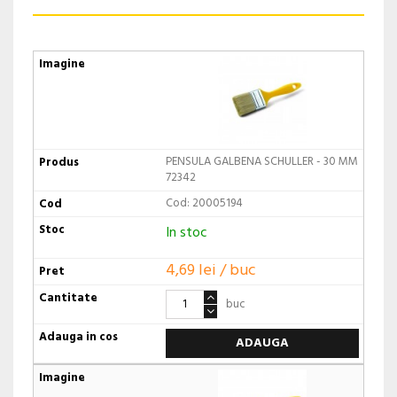
PENSULA GALBENA SCHULLER - 30 MM
72342
Cod: 20005194
In stoc
4,69 lei / buc
buc
ADAUGA