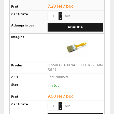
7,20 lei / buc
buc
ADAUGA
PENSULA GALBENA SCHULLER - 70 MM
72346
Cod: 20005198
In stoc
9,00 lei / buc
buc