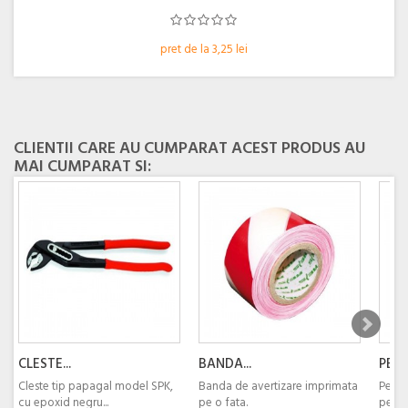
pret de la 3,25 lei
CLIENTII CARE AU CUMPARAT ACEST PRODUS AU
MAI CUMPARAT SI:
CLESTE...
BANDA...
PENS
Cleste tip papagal model SPK,
Banda de avertizare imprimata
Pensu
cu epoxid negru...
pe o fata.
pentr