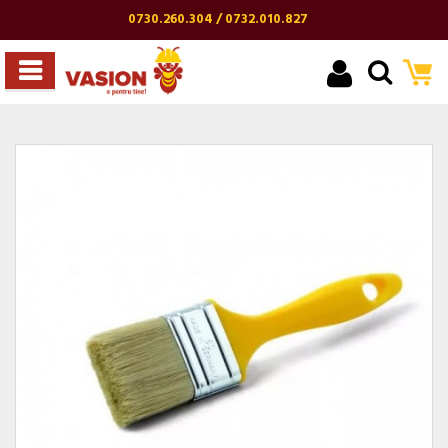
0730.260.304 / 0732.010.827