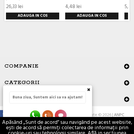
26,33 lei
4,48 lei
5,80
ADAUGA IN COS
ADAUGA IN COS
COMPANIE
CATEGORII
×
Buna ziua, Suntem aici sa va ajutam!
DATE DE CONTACT
Toate drepturile rezervate © 2026 |
ANPC
Apăsând „Sunt de acord” sau navigând pe acest website,
ești de acord să permiți colectarea de informații prin
cookie-uri sau tehnologii similare. Află in sectiunea