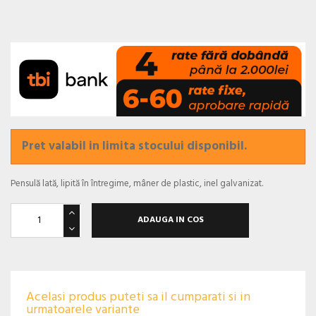
Pret valabil in limita stocului disponibil.
Pensulă lată, lipită în întregime, mâner de plastic, inel galvanizat.
ADAUGA IN COS
Acelasi produs puteti sa il cumparati si in
urmatoarele variante