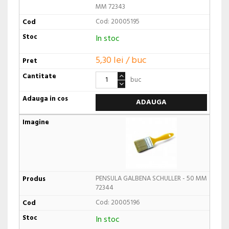
MM 72343
Cod: 20005195
In stoc
5,30 lei / buc
buc
ADAUGA
PENSULA GALBENA SCHULLER - 50 MM
72344
Cod: 20005196
In stoc