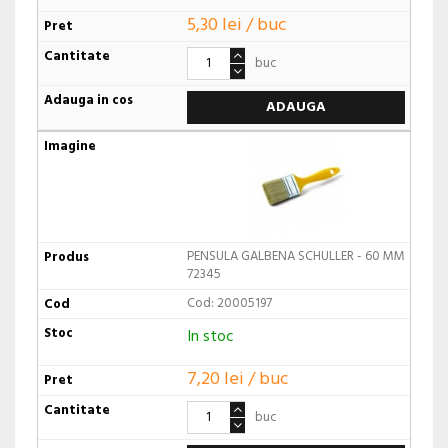
5,30 lei / buc
buc
ADAUGA
PENSULA GALBENA SCHULLER - 60 MM
72345
Cod: 20005197
In stoc
7,20 lei / buc
buc