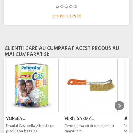
pret de la 3,25 lei
CLIENTII CARE AU CUMPARAT ACEST PRODUS AU
MAI CUMPARAT SI:
VOPSEA...
PERIE SARMA...
BURG
Emailul Casabella Alb este un
Perie sarma cu fir din alama si
Recom
produs pe baza de...
maner din...
oteluri