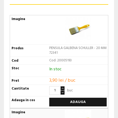
PENSULA GALBENA SCHULLER - 20 MM
72341
Cod: 20005193
In stoc
3,90 lei / buc
buc
ADAUGA