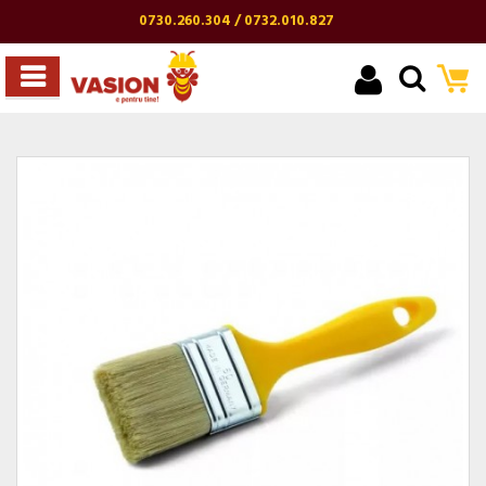
0730.260.304 / 0732.010.827