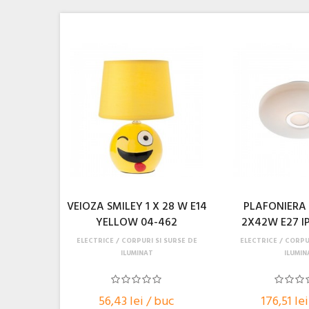
VEIOZA SMILEY 1 X 28 W E14
PLAFONIERA
YELLOW 04-462
2X42W E27 IP
ELECTRICE
CORPURI SI SURSE DE
ELECTRICE
CORPUR
ILUMINAT
ILUMIN
56,43 lei / buc
176,51 le