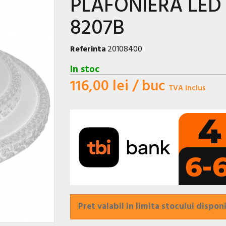
PLAFONIERA LED 
8207B
Referinta
20108400
In stoc
116,00 lei
/ buc
TVA Inclus
Pret valabil in limita stocului disponi