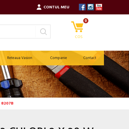
CONTUL MEU
0
COS
Reteaua Vasion
Companie
Contact
W 8207B