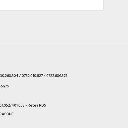
30.260.304 / 0732.010.827 / 0722.606.375
on.ro
401.052/401.053 - Retea RDS
VODAFONE