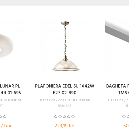
 LUNAR PL
PLAFONIERA EDEL SU 1X42W
BAGHETA 
44 01-695
E27 02-890
TMS 
I SI SURSE DE
ELECTRICE
CORPURI SI SURSE DE
ELECTRICE
C
AT
ILUMINAT
I
i / buc
229,19 lei
50