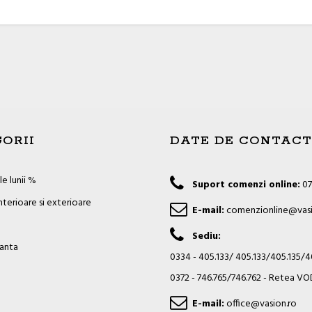
ORII
DATE DE CONTACT
e lunii %
Suport comenzi online:
07
nterioare si exterioare
E-mail:
comenzionline@vasi
Sediu:
ianta
0334 - 405.133/ 405.133/405.135/
0372 - 746.765/746.762 - Retea 
E-mail:
office@vasion.ro