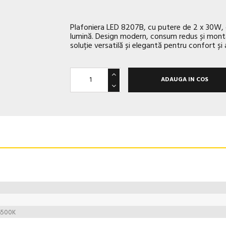
Plafoniera LED 8207B, cu putere de 2 x 30W, ofe
lumină. Design modern, consum redus și montaj 
soluție versatilă și elegantă pentru confort ș
ADAUGA IN COS
6500K