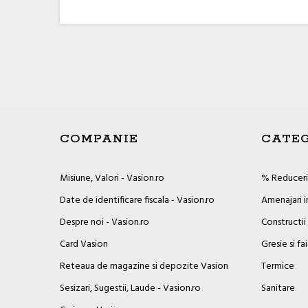
COMPANIE
CATEG
Misiune, Valori - Vasion.ro
% Reduceril
Date de identificare fiscala - Vasion.ro
Amenajari i
Despre noi - Vasion.ro
Constructii
Card Vasion
Gresie si fa
Reteaua de magazine si depozite Vasion
Termice
Sesizari, Sugestii, Laude - Vasion.ro
Sanitare