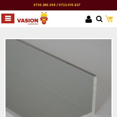
0730.260.304 / 0732.010.827