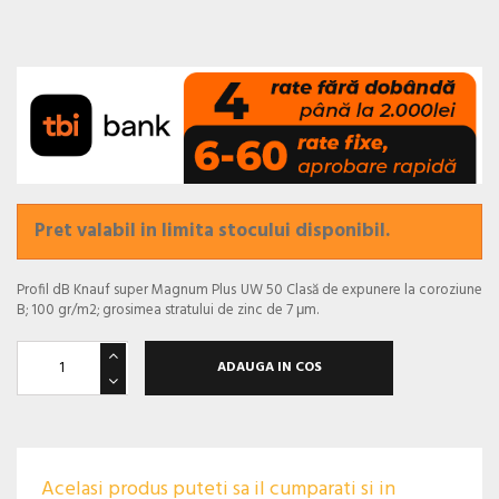
Pret valabil in limita stocului disponibil.
Profil dB Knauf super Magnum Plus UW 50 Clasă de expunere la coroziune
B; 100 gr/m2; grosimea stratului de zinc de 7 μm.
ADAUGA IN COS
Acelasi produs puteti sa il cumparati si in