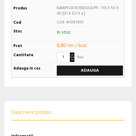
RAMIFICATIE REDUSA PP - 110 X 50 X
45 (D1 X D2 X a )
Cod: 40001453
In stoc
8,80 lei / buc
buc
ADAUGA
Descriere produs