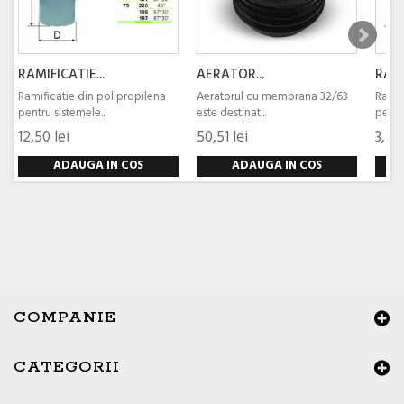
RAMIFICATIE...
AERATOR...
RAMI
Ramificatie din polipropilena
Aeratorul cu membrana 32/63
Ramif
pentru sistemele...
este destinat...
pentru
12,50 lei
50,51 lei
3,50 
ADAUGA IN COS
ADAUGA IN COS
COMPANIE
CATEGORII
×