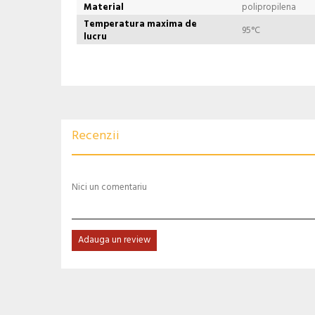
Material
polipropilena
Temperatura maxima de
95°C
lucru
Recenzii
Nici un comentariu
Adauga un review