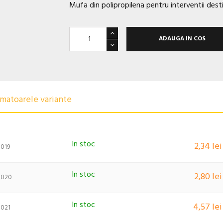
Mufa din polipropilena pentru interventii dest
ADAUGA IN COS
urmatoarele variante
In stoc
2,34 lei
1019
In stoc
2,80 lei
1020
In stoc
4,57 lei
1021