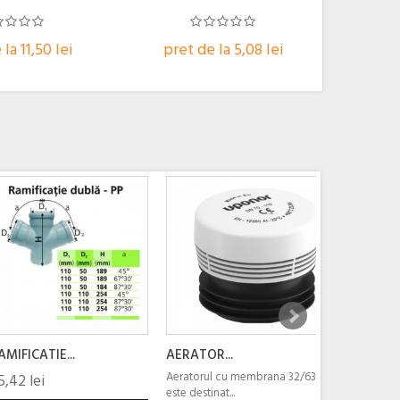
la 11,50 lei
pret de la 5,08 lei
AMIFICATIE...
AERATOR...
PIESA DE..
Aeratorul cu membrana 32/63
5,42 lei
12,00 lei
este destinat...