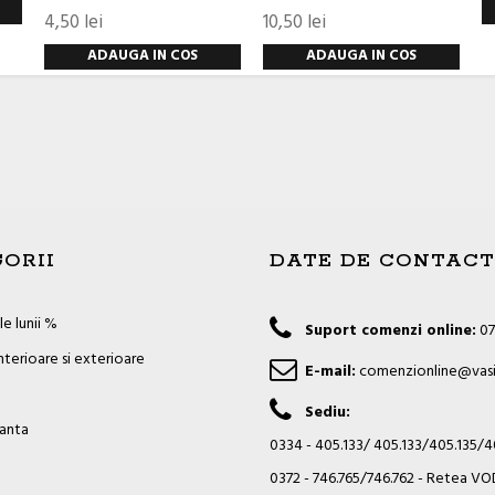
4,50 lei
10,50 lei
ADAUGA IN COS
ADAUGA IN COS
ORII
DATE DE CONTACT
e lunii %
Suport comenzi online:
07
nterioare si exterioare
E-mail:
comenzionline@vasi
Sediu:
ianta
0334 - 405.133/ 405.133/405.135/
0372 - 746.765/746.762 - Retea 