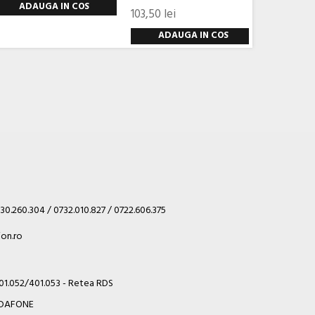
ADAUGA IN COS
ADA
103,50 lei
ADAUGA IN COS
30.260.304 / 0732.010.827 / 0722.606.375
on.ro
401.052/401.053 - Retea RDS
VODAFONE