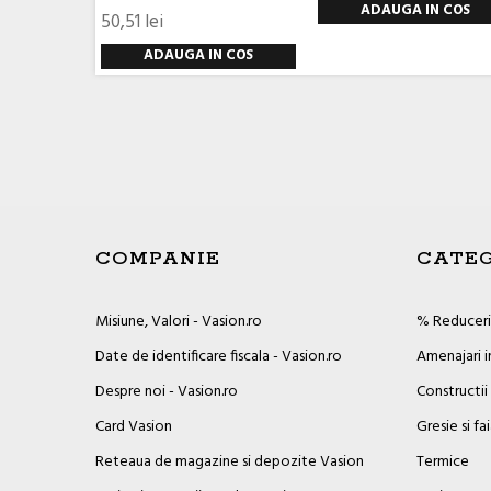
ADAUGA IN COS
50,51 lei
ADAUGA IN COS
COMPANIE
CATEG
Misiune, Valori - Vasion.ro
% Reduceril
Date de identificare fiscala - Vasion.ro
Amenajari i
Despre noi - Vasion.ro
Constructii
Card Vasion
Gresie si fa
Reteaua de magazine si depozite Vasion
Termice