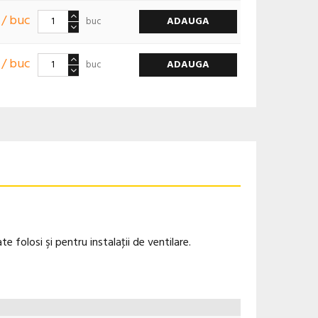
 / buc
ADAUGA
buc
 / buc
ADAUGA
buc
e folosi şi pentru instalaţii de ventilare.