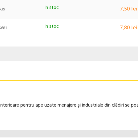
In stoc
7,50 lei
739
In stoc
7,80 lei
5681
 interioare pentru ape uzate menajere şi industriale din clădiri se poat