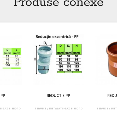
Produse conexe
 PP
REDUCTIE PP
REDU
II GAZ SI HIDRO
TERMICE
INSTALATII GAZ SI HIDRO
TERMICE
INST