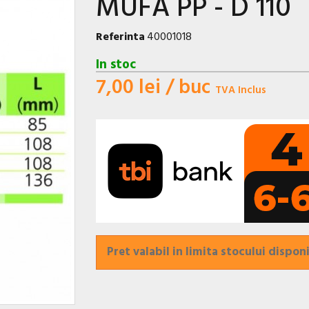
MUFA PP - D 110
Referinta
40001018
In stoc
7,00 lei
/ buc
TVA Inclus
Pret valabil in limita stocului disponi