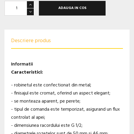
ADAUGA IN COS
Descriere produs
Informatii
Caracteristici:
- robinetul este confectionat din metal;
- finisajul este cromat, oferind un aspect elegant;
- se monteaza aparent, pe perete;
- tipul de comanda este temporizat, asigurand un flux
controlat al apei;
- dimensiunea racordului este G 1/2;
- diametrele rozetelor sunt de 50 mm si 46 mm;