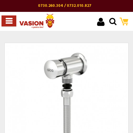
0730.260.304 / 0732.010.827