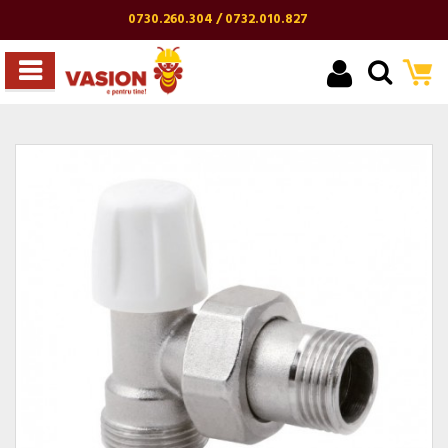
0730.260.304 / 0732.010.827