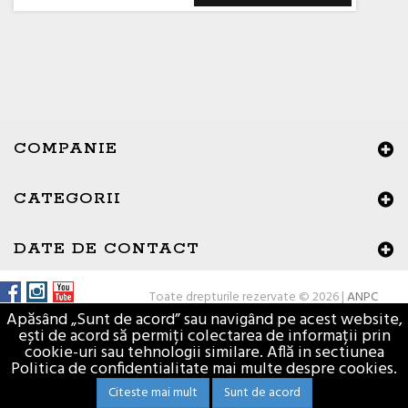
COMPANIE
CATEGORII
×
Buna ziua, Suntem aici sa va ajutam!
DATE DE CONTACT
Toate drepturile rezervate © 2026 |
ANPC
Apăsând „Sunt de acord” sau navigând pe acest website,
ești de acord să permiți colectarea de informații prin
cookie-uri sau tehnologii similare. Află in sectiunea
Politica de confidentialitate mai multe despre cookies.
Citeste mai mult
Sunt de acord
Materiale de constructii - Vasion.ro