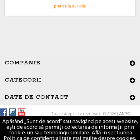
pret de la 91,40 lei
COMPANIE
CATEGORII
×
Buna ziua, Suntem aici sa va ajutam!
DATE DE CONTACT
Toate drepturile rezervate © 2026 |
ANPC
Apăsând „Sunt de acord” sau navigând pe acest website,
ești de acord să permiți colectarea de informații prin
cookie-uri sau tehnologii similare. Află in sectiunea
Politica de confidentialitate mai multe despre cookies.