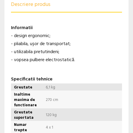
Descriere produs
Informatii
- design ergonomic;
- pliabila, ușor de transportat;
- utilizabila pretutindeni;
- vopsea pulbere electrostatică.
Specificatii tehnice
Greutate
6,1 kg
Inaltime
maxima de
270 cm
functionare
Greutate
120 kg
suportata
Numar
4 x 1
trepte