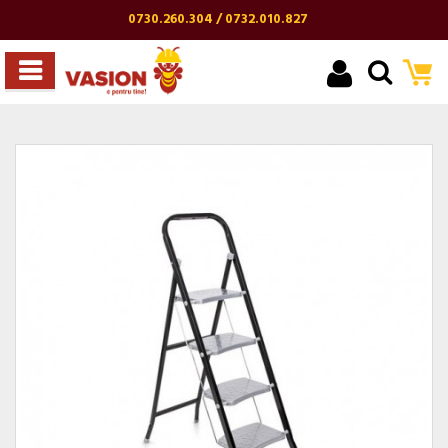
0730.260.304 / 0732.010.827