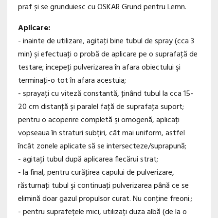
praf și se grunduiesc cu OSKAR Grund pentru Lemn.
Aplicare:
- inainte de utilizare, agitaţi bine tubul de spray (cca 3
min) şi efectuaţi o probă de aplicare pe o suprafaţă de
testare; incepeţi pulverizarea în afara obiectului şi
terminaţi-o tot în afara acestuia;
- sprayaţi cu viteză constantă, ţinând tubul la cca 15-
20 cm distanţă şi paralel faţă de suprafaţa suport;
pentru o acoperire completă şi omogenă, aplicați
vopseaua în straturi subțiri, cât mai uniform, astfel
încât zonele aplicate să se intersecteze/suprapună;
- agitaţi tubul după aplicarea fiecărui strat;
- la final, pentru curăţirea capului de pulverizare,
răsturnaţi tubul şi continuaţi pulverizarea până ce se
elimină doar gazul propulsor curat. Nu conţine freoni.;
- pentru suprafețele mici, utilizați duza albă (de la o