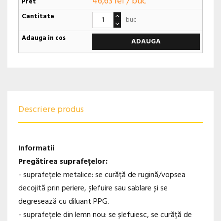
46,63 lei / buc
buc
ADAUGA
Descriere produs
Informatii
Pregătirea suprafețelor:
- suprafețele metalice: se curăță de rugină/vopsea
decojită prin periere, șlefuire sau sablare și se
degresează cu diluant PPG.
- suprafețele din lemn nou: se șlefuiesc, se curăță de