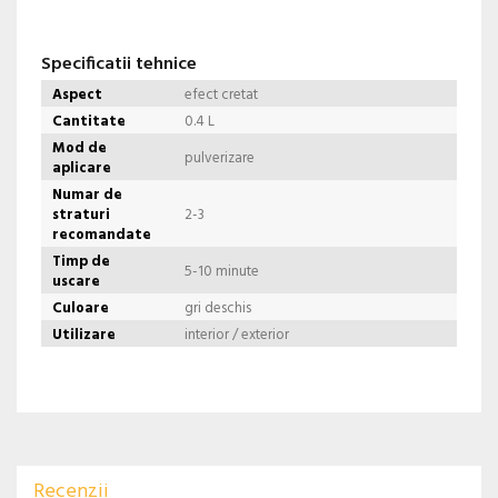
Specificatii tehnice
Aspect
efect cretat
Cantitate
0.4 L
Mod de
pulverizare
aplicare
Numar de
straturi
2-3
recomandate
Timp de
5-10 minute
uscare
Culoare
gri deschis
Utilizare
interior / exterior
Recenzii