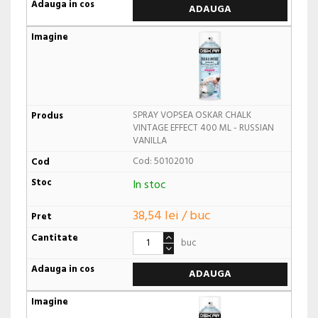
ADAUGA
SPRAY VOPSEA OSKAR CHALK
VINTAGE EFFECT 400 ML - RUSSIAN
VANILLA
Cod: 50102010
In stoc
38,54 lei / buc
buc
ADAUGA