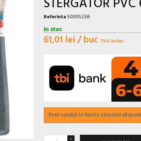
STERGATOR PVC 6
Referinta
50005258
In stoc
61,01 lei
/ buc
TVA Inclus
Pret valabil in limita stocului disponi