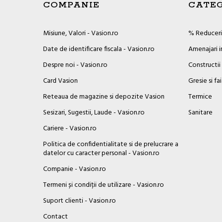
COMPANIE
CATEG
Misiune, Valori - Vasion.ro
% Reduceril
Date de identificare fiscala - Vasion.ro
Amenajari i
Despre noi - Vasion.ro
Constructii
Card Vasion
Gresie si fa
Reteaua de magazine si depozite Vasion
Termice
Sesizari, Sugestii, Laude - Vasion.ro
Sanitare
Cariere - Vasion.ro
Politica de confidentialitate si de prelucrare a
datelor cu caracter personal - Vasion.ro
Companie - Vasion.ro
Termeni și condiții de utilizare - Vasion.ro
Suport clienti - Vasion.ro
×
Contact