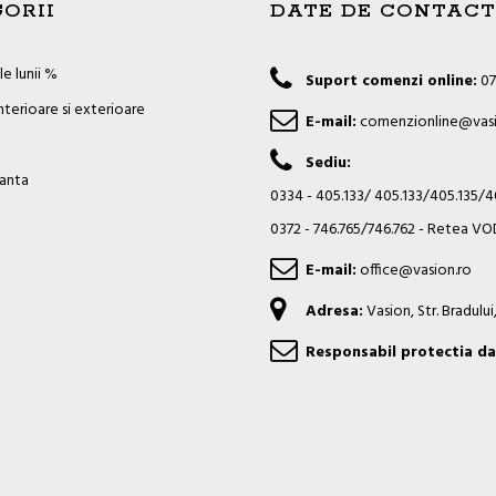
ORII
DATE DE CONTACT
e lunii %
Suport comenzi online:
07
nterioare si exterioare
E-mail:
comenzionline@vasi
Sediu:
ianta
0334 - 405.133/ 405.133/405.135/
0372 - 746.765/746.762 - Retea 
E-mail:
office@vasion.ro
Adresa:
Vasion, Str. Bradulu
Responsabil protectia da