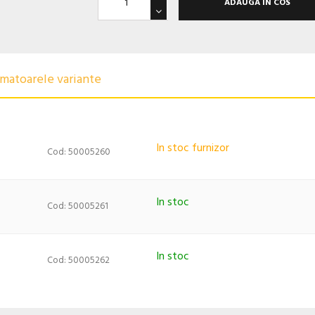
ADAUGA IN COS
urmatoarele variante
In stoc furnizor
Cod: 50005260
In stoc
Cod: 50005261
In stoc
Cod: 50005262