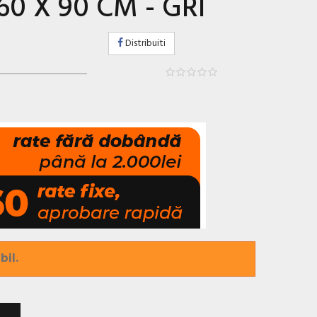
0 X 90 CM - GRI
Distribuiti
bil.