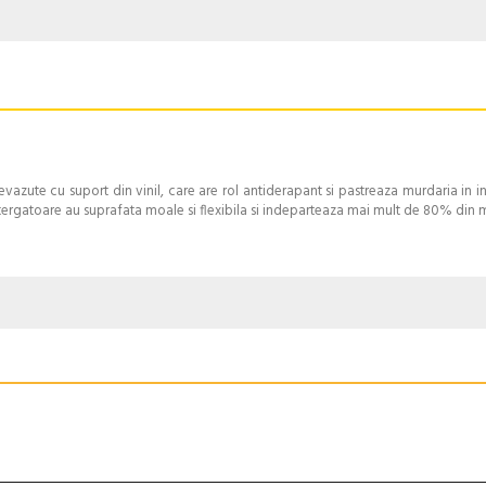
zute cu suport din vinil, care are rol antiderapant si pastreaza murdaria in i
ceste stergatoare au suprafata moale si flexibila si indeparteaza mai mult de 80% din