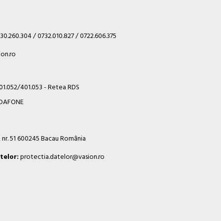
30.260.304 / 0732.010.827 / 0722.606.375
on.ro
401.052/401.053 - Retea RDS
VODAFONE
i, nr. 51 600245 Bacau România
telor:
protectia.datelor@vasion.ro