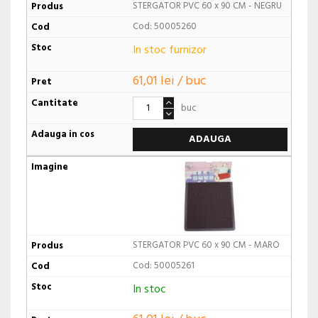
STERGATOR PVC 60 x 90 CM - NEGRU
Cod: 50005260
In stoc furnizor
61,01 lei / buc
buc
ADAUGA
STERGATOR PVC 60 x 90 CM - MARO
Cod: 50005261
In stoc