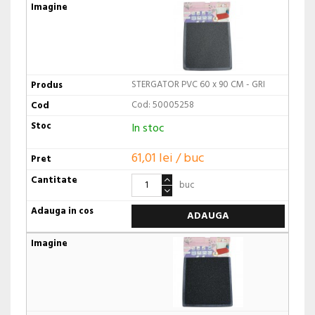
STERGATOR PVC 60 x 90 CM - GRI
Cod: 50005258
In stoc
61,01 lei / buc
buc
ADAUGA