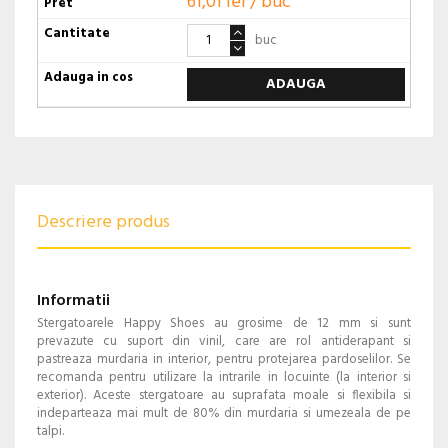
61,01 lei / buc
buc
ADAUGA
Descriere produs
Informatii
Stergatoarele Happy Shoes au grosime de 12 mm si sunt
prevazute cu suport din vinil, care are rol antiderapant si
pastreaza murdaria in interior, pentru protejarea pardoselilor. Se
recomanda pentru utilizare la intrarile in locuinte (la interior si
exterior). Aceste stergatoare au suprafata moale si flexibila si
indeparteaza mai mult de 80% din murdaria si umezeala de pe
talpi.