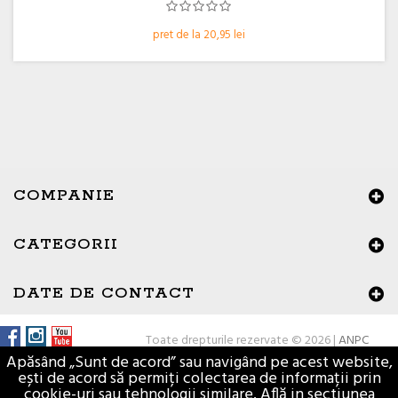
pret de la 20,95 lei
COMPANIE
CATEGORII
×
Buna ziua, Suntem aici sa va ajutam!
DATE DE CONTACT
Toate drepturile rezervate © 2026 |
ANPC
Apăsând „Sunt de acord” sau navigând pe acest website,
ești de acord să permiți colectarea de informații prin
cookie-uri sau tehnologii similare. Află in sectiunea