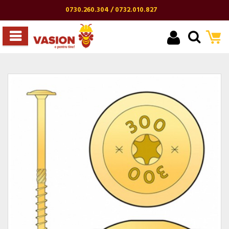
0730.260.304 / 0732.010.827