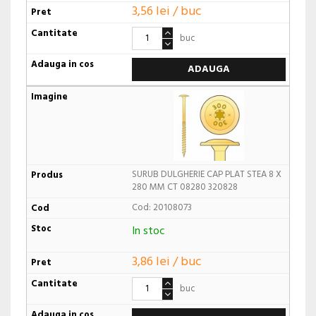
3,56 lei / buc
buc
ADAUGA
SURUB DULGHERIE CAP PLAT STEA 8 X
280 MM CT 08280 320828
Cod: 20108073
In stoc
3,86 lei / buc
buc