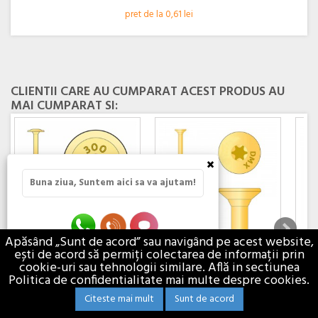
pret de la 0,61 lei
CLIENTII CARE AU CUMPARAT ACEST PRODUS AU
MAI CUMPARAT SI:
×
Buna ziua, Suntem aici sa va ajutam!
Apăsând „Sunt de acord” sau navigând pe acest website,
ești de acord să permiți colectarea de informații prin
SURUB...
SURUB...
RATIC
cookie-uri sau tehnologii similare. Află in sectiunea
Surub de tamplarie cu cap disc
Surub de tamplarie cu cap
Produ
Politica de confidentialitate mai multe despre cookies.
utilizat pentru...
conic utilizat pentru...
comba
Citeste mai mult
Sunt de acord
2,14 lei
0,41 lei
11,82