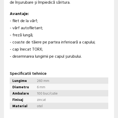
de înșurubare și împiedică săritura.
Avantaje:
- filet de la vârf;
- vârf autofiletant;
- freză lungă;
- coaste de tăiere pe partea inferioară a capului;
- cap înecat TORX;
- desemnarea lungimii pe capul șurubului.
Specificatii tehnice
Lungime
260 mm
Diametru
6 mm
Ambalare
100 buc/cutie
Finisaj
zincat
Material
otel