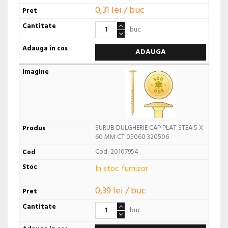
0,31 lei / buc
buc
ADAUGA
SURUB DULGHERIE CAP PLAT STEA 5 X
60 MM CT 05060 320506
Cod: 20107954
In stoc furnizor
0,39 lei / buc
buc