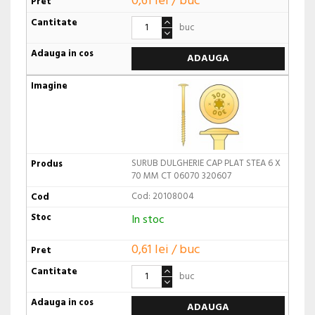
0,61 lei / buc
buc
ADAUGA
SURUB DULGHERIE CAP PLAT STEA 6 X
70 MM CT 06070 320607
Cod: 20108004
In stoc
0,61 lei / buc
buc
ADAUGA