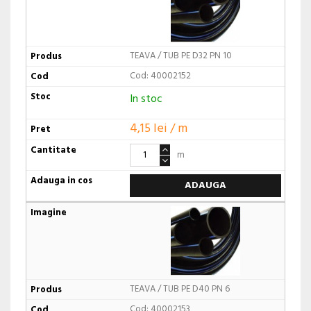
TEAVA / TUB PE D32 PN 10
Cod: 40002152
In stoc
4,15 lei / m
m
ADAUGA
TEAVA / TUB PE D40 PN 6
Cod: 40002153