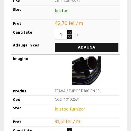
Cod: 40002739
In stoc
42,70 lei / m
m
ADAUGA
TEAVA / TUB PE D180 PN 10
Cod: 40102531
In stoc furnizor
91,51 lei / m