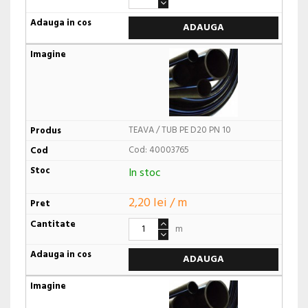
ADAUGA
TEAVA / TUB PE D20 PN 10
Cod: 40003765
In stoc
2,20 lei / m
m
ADAUGA