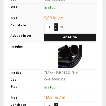
In stoc
9,80 lei / m
m
ADAUGA
TEAVA / TUB PE D63 PN 6
Cod: 40002158
In stoc
11,08 lei / m