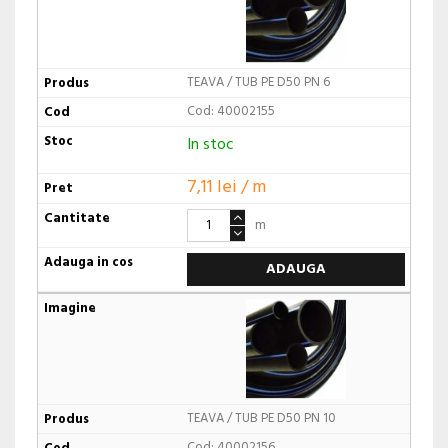
TEAVA / TUB PE D50 PN 6
Cod: 40002155
In stoc
7,11 lei / m
m
ADAUGA
TEAVA / TUB PE D50 PN 10
Cod: 40002156