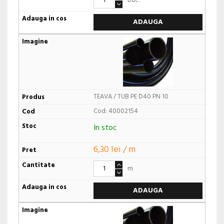
buc.
ADAUGA
TEAVA / TUB PE D40 PN 10
Cod: 40002154
In stoc
6,30 lei / m
m
ADAUGA