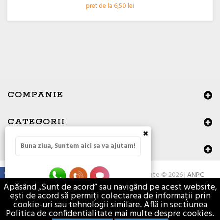
pret de la 6,50 lei
COMPANIE
CATEGORII
×
Buna ziua, Suntem aici sa va ajutam!
DATE DE CONTACT
Toate drepturile rezervate © 2026 |
ANPC
Apăsând „Sunt de acord” sau navigând pe acest website,
ești de acord să permiți colectarea de informații prin
cookie-uri sau tehnologii similare. Află in sectiunea
Politica de confidentialitate mai multe despre cookies.