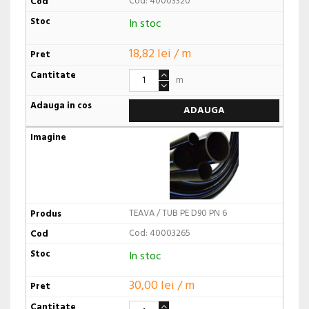
Cod: 40003320
In stoc
18,82 lei / m
m
ADAUGA
TEAVA / TUB PE D90 PN 6
Cod: 40003265
In stoc
30,00 lei / m