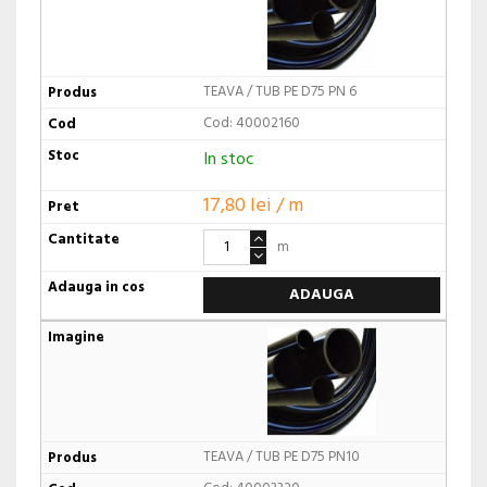
TEAVA / TUB PE D75 PN 6
Cod: 40002160
In stoc
17,80 lei / m
m
ADAUGA
TEAVA / TUB PE D75 PN10