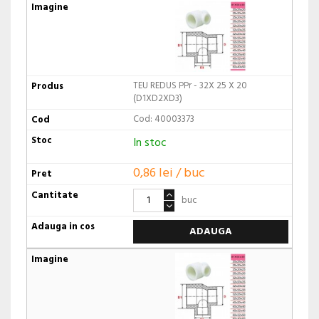
TEU REDUS PPr - 32X 25 X 20
(D1XD2XD3)
Cod: 40003373
In stoc
0,86 lei / buc
buc
ADAUGA