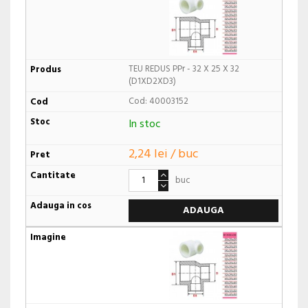
TEU REDUS PPr - 32 X 25 X 32
(D1XD2XD3)
Cod: 40003152
In stoc
2,24 lei / buc
buc
ADAUGA