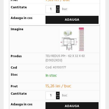
buc
ADAUGA
TEU REDUS PPr - 62 X 32 X 63
(D1XD2XD3)
Cod: 40100177
In stoc
15,26 lei / buc
buc
ADAUGA