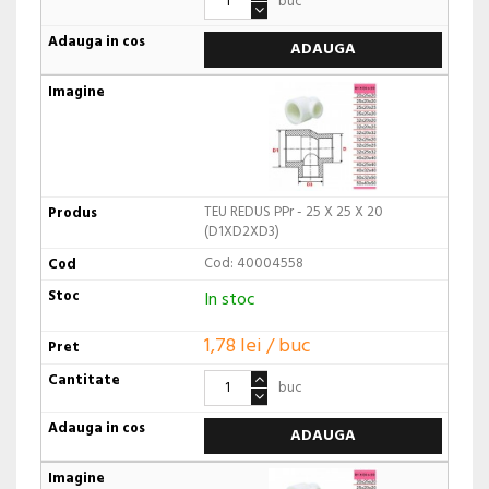
buc
ADAUGA
TEU REDUS PPr - 25 X 25 X 20
(D1XD2XD3)
Cod: 40004558
In stoc
1,78 lei / buc
buc
ADAUGA