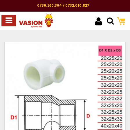
0730.260.304 / 0732.010.827