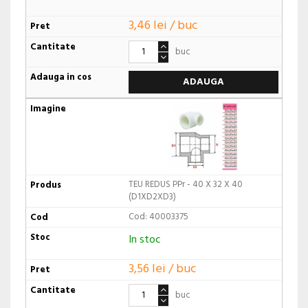
3,46 lei / buc
buc
ADAUGA
TEU REDUS PPr - 40 X 32 X 40
(D1XD2XD3)
Cod: 40003375
In stoc
3,56 lei / buc
buc