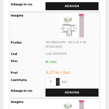
ADAUGA
TEU REDUS PPr - 40 X 20 X 40
(D1XD2XD3)
Cod: 40003374
In stoc
4,27 lei / buc
buc
ADAUGA