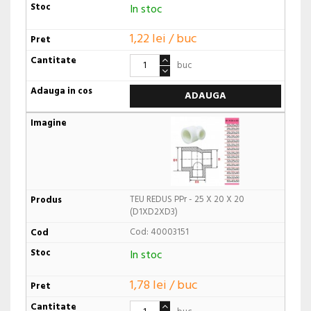
In stoc
1,22 lei / buc
buc
ADAUGA
TEU REDUS PPr - 25 X 20 X 20
(D1XD2XD3)
Cod: 40003151
In stoc
1,78 lei / buc