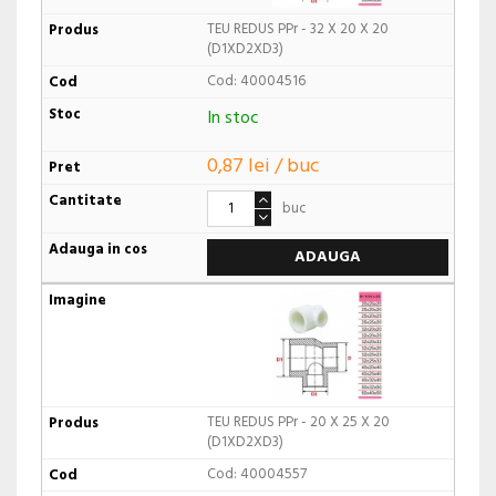
TEU REDUS PPr - 32 X 20 X 20
(D1XD2XD3)
Cod: 40004516
In stoc
0,87 lei / buc
buc
ADAUGA
TEU REDUS PPr - 20 X 25 X 20
(D1XD2XD3)
Cod: 40004557