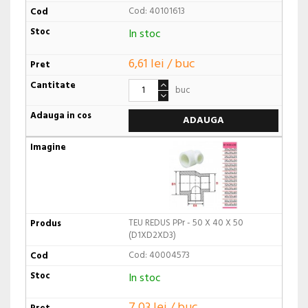
Cod: 40101613
In stoc
6,61 lei / buc
buc
ADAUGA
TEU REDUS PPr - 50 X 40 X 50
(D1XD2XD3)
Cod: 40004573
In stoc
7,03 lei / buc