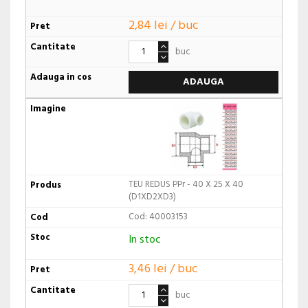
2,84 lei / buc
buc
ADAUGA
TEU REDUS PPr - 40 X 25 X 40
(D1XD2XD3)
Cod: 40003153
In stoc
3,46 lei / buc
buc