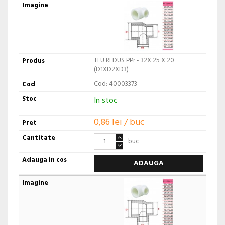
TEU REDUS PPr - 32X 25 X 20
(D1XD2XD3)
Cod: 40003373
In stoc
0,86 lei / buc
buc
ADAUGA