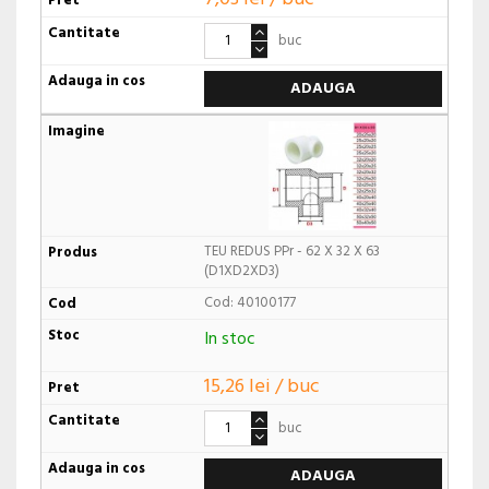
buc
ADAUGA
TEU REDUS PPr - 62 X 32 X 63
(D1XD2XD3)
Cod: 40100177
In stoc
15,26 lei / buc
buc
ADAUGA