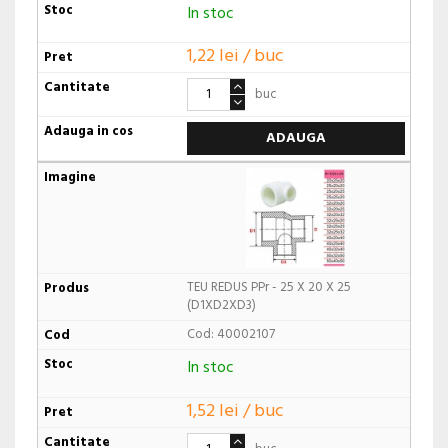
In stoc
1,22 lei / buc
buc
ADAUGA
TEU REDUS PPr - 25 X 20 X 25
(D1XD2XD3)
Cod: 40002107
In stoc
1,52 lei / buc