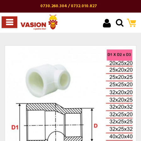
0730.260.304 / 0732.010.827