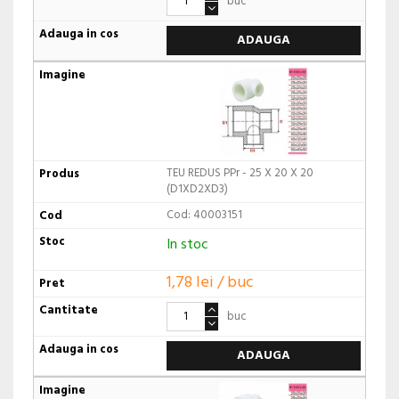
buc
ADAUGA
TEU REDUS PPr - 25 X 20 X 20
(D1XD2XD3)
Cod: 40003151
In stoc
1,78 lei / buc
buc
ADAUGA