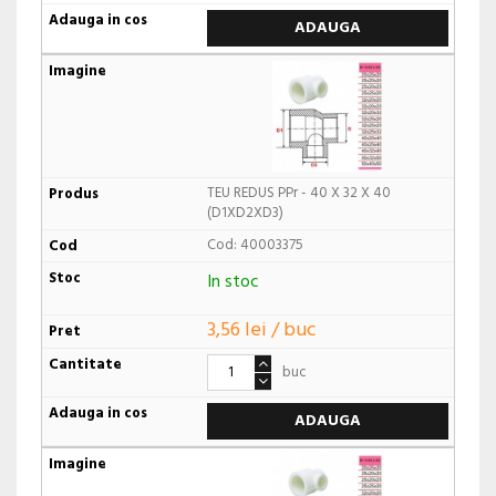
ADAUGA
TEU REDUS PPr - 40 X 32 X 40
(D1XD2XD3)
Cod: 40003375
In stoc
3,56 lei / buc
buc
ADAUGA