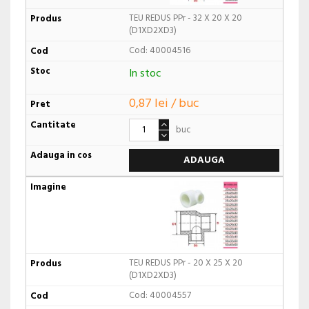
TEU REDUS PPr - 32 X 20 X 20
(D1XD2XD3)
Cod: 40004516
In stoc
0,87 lei / buc
buc
ADAUGA
TEU REDUS PPr - 20 X 25 X 20
(D1XD2XD3)
Cod: 40004557