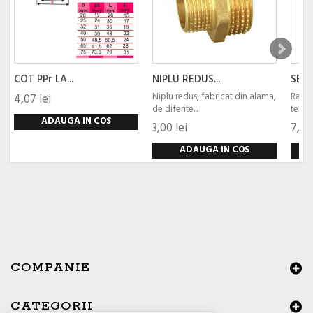
COT PPr LA...
NIPLU REDUS...
SEMI
Niplu redus, fabricat din alama,
Raco
4,07 lei
de diferite...
termo
ADAUGA IN COS
3,00 lei
7,93 
ADAUGA IN COS
COMPANIE
CATEGORII