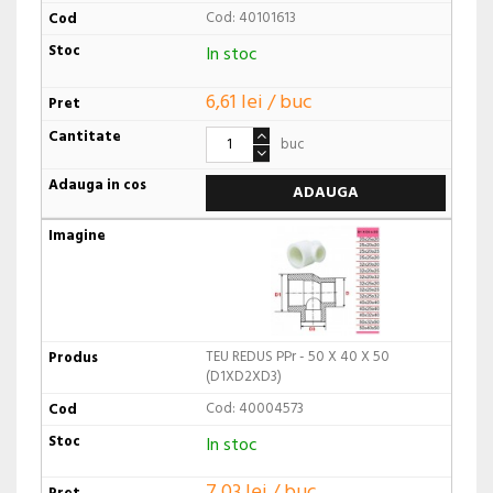
Cod: 40101613
In stoc
6,61 lei / buc
buc
ADAUGA
TEU REDUS PPr - 50 X 40 X 50
(D1XD2XD3)
Cod: 40004573
In stoc
7,03 lei / buc