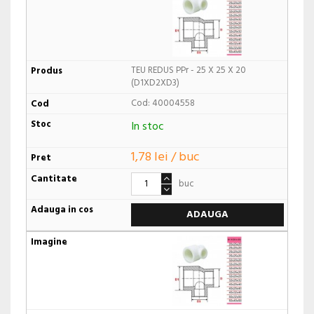
TEU REDUS PPr - 25 X 25 X 20
(D1XD2XD3)
Cod: 40004558
In stoc
1,78 lei / buc
buc
ADAUGA